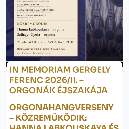
IN MEMORIAM GERGELY
FERENC 2026/II. –
ORGONÁK ÉJSZAKÁJA
ORGONAHANGVERSENY
– KÖZREMŰKÖDIK:
HANNA LABKOUSKAYA ÉS