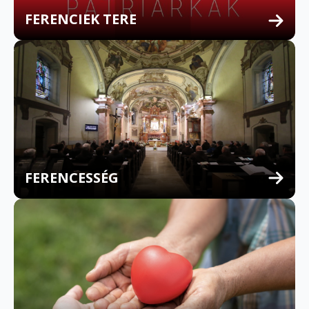
FERENCIEK TERE
FERENCESSÉG
MULTILINGUAL CONFESSION