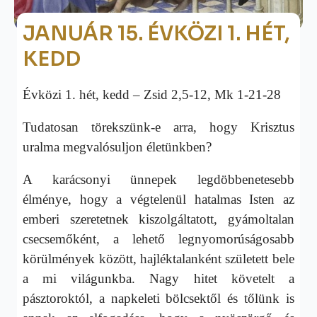
JANUÁR 15. ÉVKÖZI 1. HÉT,
KEDD
Évközi 1. hét, kedd – Zsid 2,5-12, Mk 1-21-28
Tudatosan törekszünk-e arra, hogy Krisztus
uralma megvalósuljon életünkben?
A karácsonyi ünnepek legdöbbenetesebb
élménye, hogy a végtelenül hatalmas Isten az
emberi szeretetnek kiszolgáltatott, gyámoltalan
csecsemőként, a lehető legnyomorúságosabb
körülmények között, hajléktalanként született bele
a mi világunkba. Nagy hitet követelt a
pásztoroktól, a napkeleti bölcsektől és tőlünk is