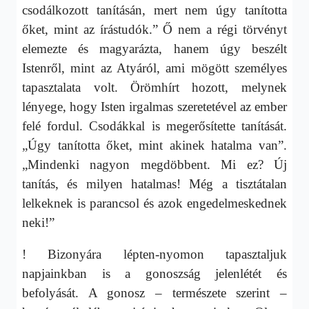
csodálkozott tanításán, mert nem úgy tanította
őket, mint az írástudók.” Ő nem a régi törvényt
elemezte és magyarázta, hanem úgy beszélt
Istenről, mint az Atyáról, ami mögött személyes
tapasztalata volt. Örömhírt hozott, melynek
lényege, hogy Isten irgalmas szeretetével az ember
felé fordul. Csodákkal is megerősítette tanítását.
„Úgy tanította őket, mint akinek hatalma van”.
„Mindenki nagyon megdöbbent. Mi ez? Új
tanítás, és milyen hatalmas! Még a tisztátalan
lelkeknek is parancsol és azok engedelmeskednek
neki!”
! Bizonyára lépten-nyomon tapasztaljuk
napjainkban is a gonoszság jelenlétét és
befolyását. A gonosz – természete szerint –