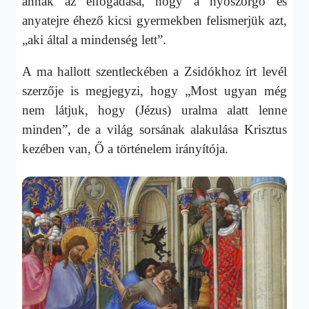
annak az elfogadása, hogy a nyöszörgő és
anyatejre éhező kicsi gyermekben felismerjük azt,
„aki által a mindenség lett”.
A ma hallott szentleckében a Zsidókhoz írt levél
szerzője is megjegyzi, hogy „Most ugyan még
nem látjuk, hogy (Jézus) uralma alatt lenne
minden”, de a világ sorsának alakulása Krisztus
kezében van, Ő a történelem irányítója.