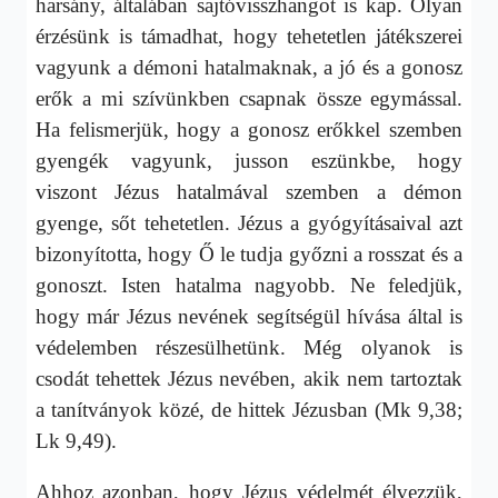
harsány, általában sajtóvisszhangot is kap. Olyan
érzésünk is támadhat, hogy tehetetlen játékszerei
vagyunk a démoni hatalmaknak, a jó és a gonosz
erők a mi szívünkben csapnak össze egymással.
Ha felismerjük, hogy a gonosz erőkkel szemben
gyengék vagyunk, jusson eszünkbe, hogy
viszont Jézus hatalmával szemben a démon
gyenge, sőt tehetetlen. Jézus a gyógyításaival azt
bizonyította, hogy Ő le tudja győzni a rosszat és a
gonoszt. Isten hatalma nagyobb. Ne feledjük,
hogy már Jézus nevének segítségül hívása által is
védelemben részesülhetünk. Még olyanok is
csodát tehettek Jézus nevében, akik nem tartoztak
a tanítványok közé, de hittek Jézusban (Mk 9,38;
Lk 9,49).
Ahhoz azonban, hogy Jézus védelmét élvezzük,