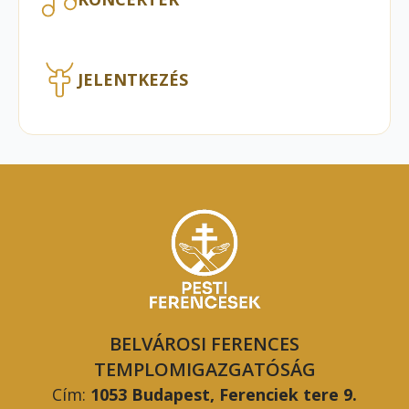
JELENTKEZÉS
BELVÁROSI FERENCES
TEMPLOMIGAZGATÓSÁG
Cím:
1053 Budapest, Ferenciek tere 9.