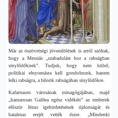
Már az ószövetségi jövendölések is arról szóltak,
hogy a Messiás „szabadulást hoz a rabságban
sínylődőknek”. Tudjuk, hogy nem külső,
politikai elnyomásra kell gondolnunk, hanem
lelki rabságra, a bűnök rabságában sínylődőkre.
Kafarnaum városának zsinagógájában, majd
„hamarosan Galilea egész vidékén” az emberek
először Jézus igehirdetésének újdonságát és
hatalmas erejét vették észre. „Mindenki