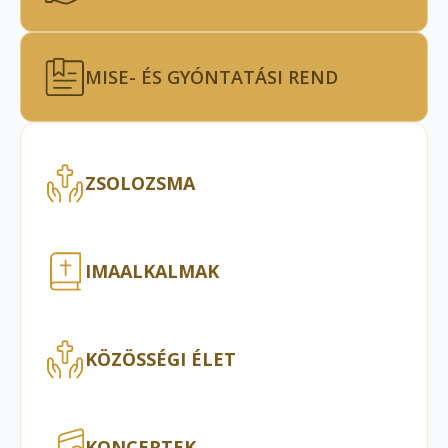
MISE- ÉS GYÓNTATÁSI REND
ZSOLOZSMA
IMAALKALMAK
KÖZÖSSÉGI ÉLET
KONCERTEK