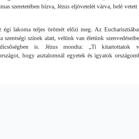
as szeretetében bízva, Jézus eljövetelét várva, belé vetett 
z égi lakoma teljes örömét előzi meg. Az Eucharisztiába
szentségi színek alatt, velünk van életünk szenvedéseibe
icsőségben is. Jézus mondta: „Ti kitartottatok v
országot, hogy asztalomnál egyetek és igyatok országom