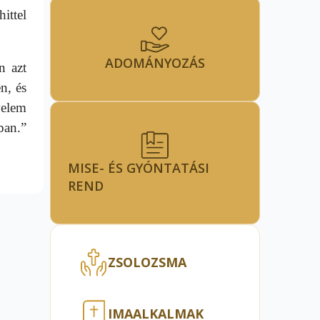
hittel
ADOMÁNYOZÁS
n azt
n, és
elem
ban.”
MISE- ÉS GYÓNTATÁSI
REND
ZSOLOZSMA
IMAALKALMAK