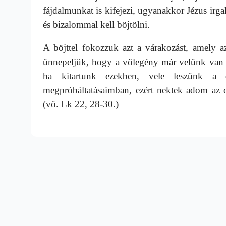
fájdalmunkat is kifejezi, ugyanakkor Jézus irgalm
és bizalommal kell böjtölni.
A böjttel fokozzuk azt a várakozást, amely a
ünnepeljük, hogy a vőlegény már velünk van a 
ha kitartunk ezekben, vele leszünk a d
megpróbáltatásaimban, ezért nektek adom az 
(vö. Lk 22, 28-30.)