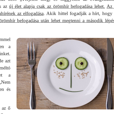
és az
új élet alapja csak az örömhír befogadása lehet.
Az 
mhírének az elfogadása
. Akik hittel fogadják a hírt, hogy 
örömhír befogadása után lehet megtenni a második lépés
ömmel
ten a
nket.
de azt
 méltó
et a
 „Nem
en és
y az ő