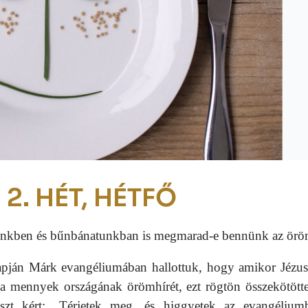
2. HÉT, HÉTFŐ
ésünkben és bűnbánatunkban is megmarad-e bennünk az ör
znapján Márk evangéliumában hallottuk, hogy amikor Jézus
e a mennyek országának örömhírét, ezt rögtön összekötött
laszt kért: „Térjetek meg, és higgyetek az evangélium