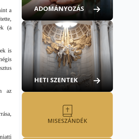
ADOMÁNYOZÁS
int a
ette,
ek (a
ek is
mégis
sztus
HETI SZENTEK
n az
rása,
MISESZÁNDÉK
iatti