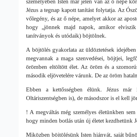
személyében Isten már jelen van az ő népe kö
Jézus a tegnap kapott tanítást folytatja. Az Ós
vőlegény, és az ő népe, amelyet akkor az aposto
hogy „jönnek majd napok, amikor elviszik 
tanítványok és utódaik) böjtölnek.
A böjtölés gyakorlata az üldöztetések idejében
megvannak a maga szenvedései, böjtjei, legfő
örömben eltöltött élet. Az öröm és a szomorú
második eljövetelére várunk. De az öröm hatalm
Ebben a kettősségben élünk. Jézus már 
Oltáriszentségben is), de másodszor is el kell jö
! A megváltás még személyes életünkben sem f
hogy minden botlás után új életet kezdhetünk J
Miközben böjtölésünk Isten hiányát, saját bűnös