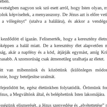
rében.
zövetségben nagyon sok szó esett arról, hogy Isten olyan, m
lok képviseltek, a menyasszony. De Jézus azt is előre vetít
a vőlegényt” (utalva a halálára), és akkor a vendég
 kezdődött el igazán. Felismerték, hogy a keresztény életn
képpen a halál miatt. De a keresztény élet alapvetően 
ság, akár a napfény és a köd, átjárják egymást, amíg Kri
asabb. A szomorúság csak átmenetileg uralhatja az életet.
itt van mibennünk és közöttünk (különleges módo
nnie, hogy beteljesítse uralmát.
ejeződött be, egész életünkben folytatódik. Örömünk for
ézus, a Megváltónk által, és beléphetünk Isten lakomájára.
ségünk elismerését, a Jézus szenvedése és „elvétettetése” m