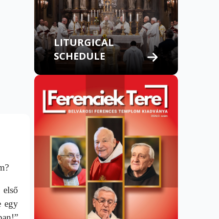
LITURGICAL
SCHEDULE
öm?
 első
e egy
ban!”