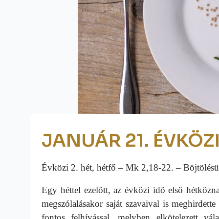
JANUÁR 21. ÉVKÖZI 
Évközi 2. hét, hétfő – Mk 2,18-22. – Böjtöl
Egy héttel ezelőtt, az évközi idő első hétkö
megszólalásakor saját szavaival is meghirdett
fontos felhívással, melyben elkötelezett vá