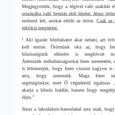
Megjegyeztük, hogy a régivel való szakítás 
országába való bejutás első lépése: Jézus örö
emberré lett, azokat eltölti az öröm.
Csak az 
erkölcsi megtérést.
! Aki igazán bűnbánatot akar tartani, azt ör
kell tennie. Örömünk oka az, hogy Is
bűnösségünk ellenére is meghívott mi
Átérezzük méltatlanságunkat Isten szeretetére, 
is felismerjük, hogy Isten viszont nagyon is
arra, hogy szeressük. Maga Isten si
segítségünkre, mert Ő végtelenül irgalmas.
akarja a bűnös halálát, hanem hogy megtérj
éljen.”
Jézus a lakodalom-hasonlattal arra utalt, hog