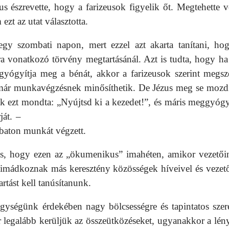
us észrevette, hogy a farizeusok figyelik őt. Megtehette v
t az utat választotta.
gy szombati napon, mert ezzel azt akarta tanítani, ho
ra vonatkozó törvény megtartásánál. Azt is tudta, hogy ha
 gyógyítja meg a bénát, akkor a farizeusok szerint megsz
 már munkavégzésnek minősíthetik. De Jézus meg se mozdí
sak ezt mondta: „Nyújtsd ki a kezedet!”, és máris meggyógy
át. –
baton munkát végzett.
is, hogy ezen az „ökumenikus” imahéten, amikor vezetői
 imádkoznak más keresztény közösségek híveivel és vezető
rtást kell tanúsítanunk.
egységünk érdekében nagy bölcsességre és tapintatos szere
 legalább kerüljük az összeütközéseket, ugyanakkor a lén