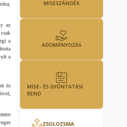
MISESZÁNDÉK
olna,
gy az
 csak
egi a
ADOMÁNYOZÁS
totta
ult a
nk és
MISE- ÉS GYÓNTATÁSI
REND
ivel,
tetre
yeges
ZSOLOZSMA