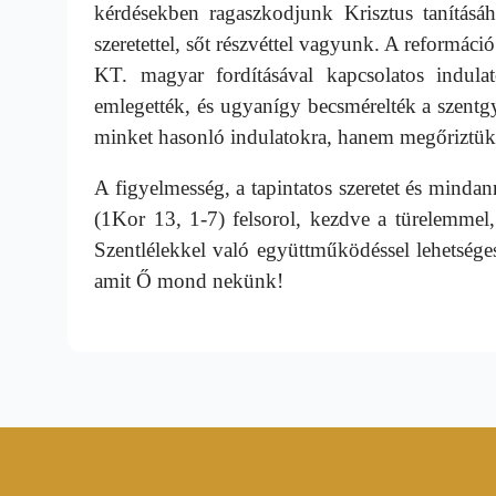
kérdésekben ragaszkodjunk Krisztus tanításáh
szeretettel, sőt részvéttel vagyunk. A reformáci
KT. magyar fordításával kapcsolatos indula
emlegették, és ugyanígy becsmérelték a szentgyó
minket hasonló indulatokra, hanem megőriztük
A figyelmesség, a tapintatos szeretet és minda
(1Kor 13, 1-7) felsorol, kezdve a türelemmel
Szentlélekkel való együttműködéssel lehetséges,
amit Ő mond nekünk!