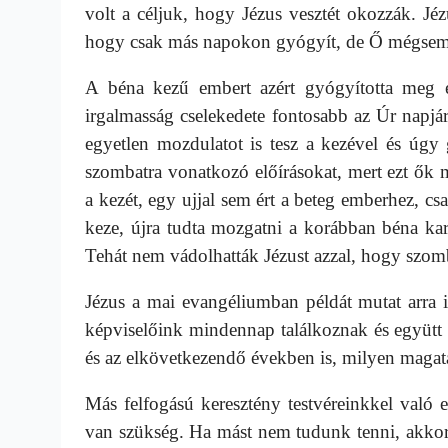
volt a céljuk, hogy Jézus vesztét okozzák. Jéz
hogy csak más napokon gyógyít, de Ő mégsem ez
A béna kezű embert azért gyógyította meg e
irgalmasság cselekedete fontosabb az Úr napjá
egyetlen mozdulatot is tesz a kezével és úgy
szombatra vonatkozó előírásokat, mert ezt ők
a kezét, egy ujjal sem ért a beteg emberhez, c
keze, újra tudta mozgatni a
korábban béna karj
Tehát nem vádolhatták Jézust azzal, hogy szom
Jézus a mai evangéliumban példát mutat arra 
képviselőink mindennap találkoznak és együtt
és az elkövetkezendő években is, milyen magata
Más felfogású keresztény testvéreinkkel való 
van szükség. Ha mást nem tudunk tenni, akkor