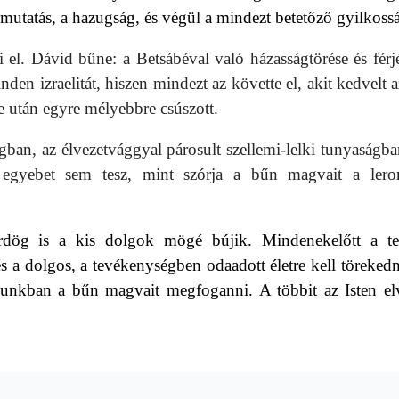
pmutatás, a hazugság, és végül a mindezt betetőző gyilkoss
 el. Dávid bűne: a Betsábéval való házasságtörése és férj
n izraelitát, hiszen mindezt az követte el, akit kedvelt a
te után egyre mélyebbre csúszott.
ban, az élvezetvággyal párosult szellemi-lelki tunyaságba
egyebet sem tesz, mint szórja a bűn magvait a lero
rdög is a kis dolgok mögé bújik
. Mindenekelőtt a tes
s a dolgos, a tevékenységben odaadott életre kell töreked
unkban a bűn magvait megfoganni. A többit az Isten el