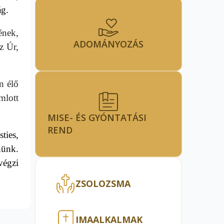
ág.
ének,
ADOMÁNYOZÁS
z Úr,
n élő
mlott
MISE- ÉS GYÓNTATÁSI
REND
ties,
nünk.
végzi
ZSOLOZSMA
IMAALKALMAK