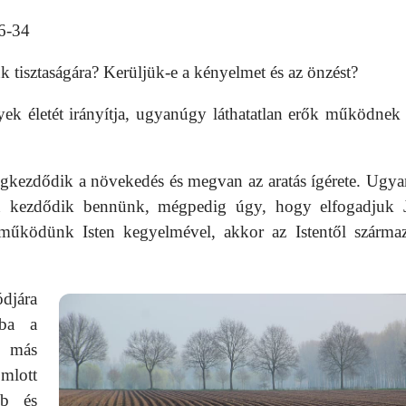
26-34
 tisztaságára? Kerüljük-e a kényelmet és az önzést?
ek életét irányítja, ugyanúgy láthatatlan erők működnek 
 megkezdődik a növekedés és megvan az aratás ígérete. Ugya
ben kezdődik bennünk, mégpedig úgy, hogy elfogadjuk 
ttműködünk Isten kegyelmével, akkor az Istentől szárma
ódjára
rba a
n más
mlott
bb és