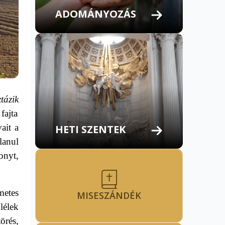
ADOMÁNYOZÁS
ztázik
fajta
ait a
HETI SZENTEK
lanul
onyt,
metes
MISESZÁNDÉK
lélek
örés,