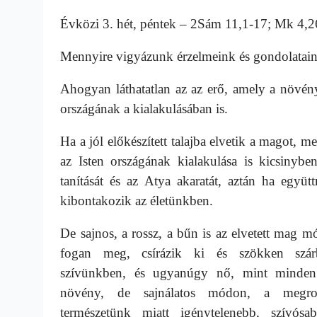
Évközi 3. hét, péntek – 2Sám 11,1-17; Mk 4,
Mennyire vigyázunk érzelmeink és gondolataink
Ahogyan láthatatlan az az erő, amely a növény
országának a kialakulásában is.
Ha a jól előkészített talajba elvetik a magot,
az Isten országának kialakulása is kicsiny
tanítását és az Atya akaratát, aztán ha együ
kibontakozik az életünkben.
De sajnos, a rossz, a bűn is az elvetett mag m
fogan meg, csírázik ki és szökken szá
szívünkben, és ugyanúgy nő, mint minde
növény, de sajnálatos módon, a megro
természetünk miatt igénytelenebb, szívósa