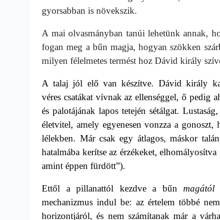
gyorsabban is növekszik.
A mai olvasmányban tanúi lehetünk annak, h
fogan meg a bűn magja, hogyan szökken szárb
milyen félelmetes termést hoz Dávid király szí
A talaj jól elő van készítve. Dávid király k
véres csatákat vívnak az ellenséggel, ő pedig 
és palotájának lapos tetején sétálgat. Lustaság
életvitel, amely egyenesen vonzza a gonoszt, 
lélekben. Már csak egy átlagos, máskor talán
hatalmába kerítse az érzékeket, elhomályosítva
amint éppen fürdött”).
Ettől a pillanattól kezdve a bűn
magától
(
mechanizmus indul be: az értelem többé nem j
horizontjáról, és nem számítanak már a várh