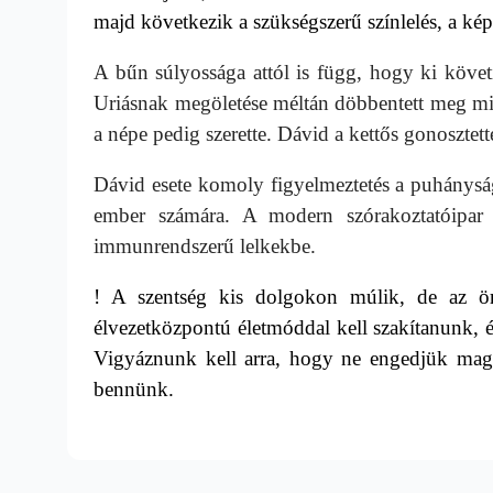
majd következik a szükségszerű színlelés, a ké
A bűn súlyossága attól is függ, hogy ki követi
Uriásnak megöletése méltán döbbentett meg minde
a népe pedig szerette. Dávid a kettős gonosztet
Dávid esete komoly figyelmeztetés a puhányság
ember számára. A modern szórakoztatóipar 
immunrendszerű lelkekbe.
!
A szentség kis dolgokon múlik, de az ö
élvezetközpontú életmóddal kell szakítanunk, é
Vigyáznunk kell arra, hogy ne engedjük mag
bennünk.