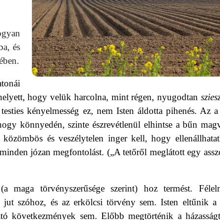
ogyan
a, és
vében.
atonái
ahelyett, hogy velük harcolna, mint régen, nyugodtan
szies
, testies kényelmesség ez, nem Isten áldotta pihenés. Az a 
hogy könnyedén, szinte észrevétlenül elhintse a bűn magv
 közömbös és veszélytelen inger kell, hogy ellenállhatat
 minden józan megfontolást. („A tetőről meglátott egy assz
a maga törvényszerűsége szerint) hoz termést. Félel
ut szóhoz, és az erkölcsi törvény sem. Isten eltűnik a 
ató következmények sem. Előbb megtörténik a házasságt