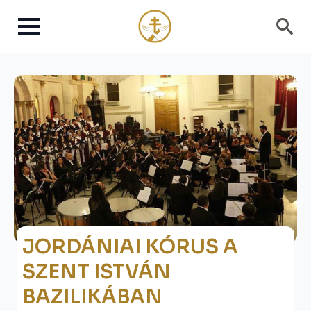
Search
for:
JORDÁNIAI KÓRUS A
SZENT ISTVÁN
BAZILIKÁBAN