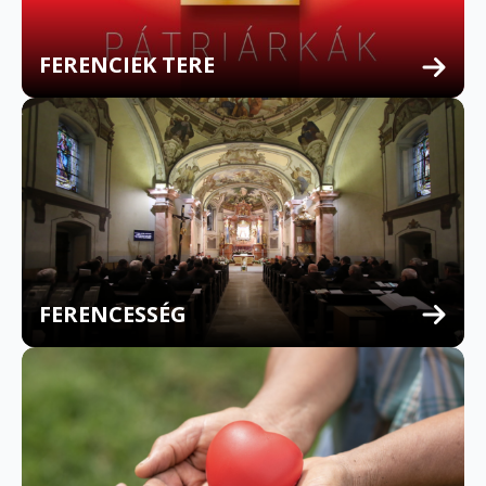
FERENCIEK TERE
FERENCESSÉG
MULTILINGUAL CONFESSION