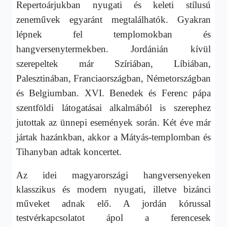
Repertoárjukban nyugati és keleti stílusú
zeneművek egyaránt megtalálhatók. Gyakran
lépnek fel templomokban és
hangversenytermekben. Jordánián kívül
szerepeltek már Szíriában, Líbiában,
Palesztinában, Franciaországban, Németországban
és Belgiumban. XVI. Benedek és Ferenc pápa
szentföldi látogatásai alkalmából is szerephez
jutottak az ünnepi események során. Két éve már
jártak hazánkban, akkor a Mátyás-templomban és
Tihanyban adtak koncertet.
Az idei magyarországi hangversenyeken
klasszikus és modern nyugati, illetve bizánci
műveket adnak elő. A jordán kórussal
testvérkapcsolatot ápol a ferencesek