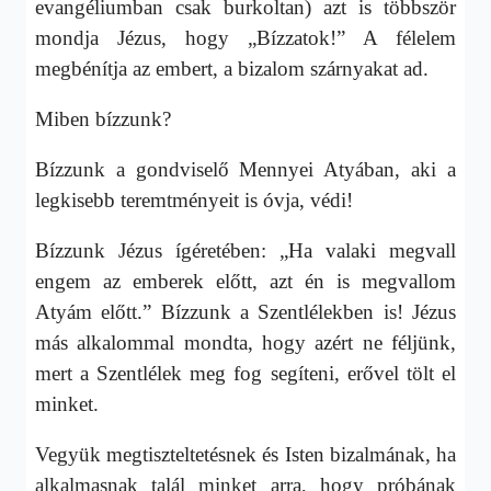
evangéliumban csak burkoltan) azt is többször
mondja Jézus, hogy „Bízzatok!” A félelem
megbénítja az embert, a bizalom szárnyakat ad.
Miben bízzunk?
Bízzunk a gondviselő Mennyei Atyában, aki a
legkisebb teremtményeit is óvja, védi!
Bízzunk Jézus ígéretében: „Ha valaki megvall
engem az emberek előtt, azt én is megvallom
Atyám előtt.” Bízzunk a Szentlélekben is! Jézus
más alkalommal mondta, hogy azért ne féljünk,
mert a Szentlélek meg fog segíteni, erővel tölt el
minket.
Vegyük megtiszteltetésnek és Isten bizalmának, ha
alkalmasnak talál minket arra, hogy próbának