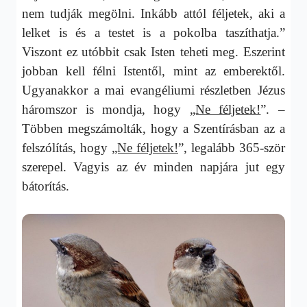
nem tudják megölni. Inkább attól féljetek, aki a
lelket is és a testet is a pokolba taszíthatja.”
Viszont ez utóbbit csak Isten teheti meg. Eszerint
jobban kell félni Istentől, mint az emberektől.
Ugyanakkor a mai evangéliumi részletben Jézus
háromszor is mondja, hogy
„Ne féljetek!
”. –
Többen megszámolták, hogy a Szentírásban az a
felszólítás, hogy
„Ne féljetek!
”, legalább 365-ször
szerepel. Vagyis az év minden napjára jut egy
bátorítás.