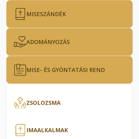
MISESZÁNDÉK
ADOMÁNYOZÁS
MISE- ÉS GYÓNTATÁSI REND
ZSOLOZSMA
IMAALKALMAK