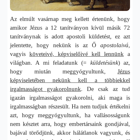
Az elmúlt vasárnap meg kellett értenünk, hogy
amikor Jézus a 12 tanítványon kívül másik 72
tanítványnak is adott apostoli küldetést, ez azt
jelentette, hogy nekünk is az Ő
apostolaivá
,
vagyis
követeivé, képviselőivé kell lennünk
a
világban. A mi feladatunk (=
küldetésünk
) az,
hogy miután meggyógyultunk,
Jézus
képviseletében nekünk kell a többiekkel
irgalmasságot gyakorolnunk
. De csak az tud
igazán irgalmasságot gyakorolni, aki maga is
irgalmasságban részesült. Ha nem tudjuk értékelni
azt, hogy meggyógyultunk, ha vallásosságunk
nem késztet arra, hogy embertársaink gondjával,
bajával törődjünk, akkor hálátlanok vagyunk, és