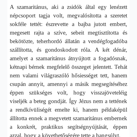
A szamaritánus, aki a zsidók által egy lenézett
népcsoport tagja volt, megvalósította a szeretet
sokféle tettét: észrevette a bajba jutott embert,
megesett rajta a szíve, sebeit megtisztította és
bekötözte, teherhordó állatán a vendégfogadóba
szállította, és gondoskodott róla. A két dénár,
amelyet a szamaritánus átnyújtott a fogadósnak,
kétnapi bérnek megfelelő összeget jelentett. Tehát
nem valami világraszóló hősiességet tett, hanem
csupán annyit, amennyi a másik megsegítéséhez
éppen szükséges volt, hogy visszajöveteléig
viseljék a beteg gondját. Így Jézus nem a tettének
a rendkívüliségét emelte ki, hanem példaképül
állította ennek a megvetett szamaritánus embernek
a konkrét, praktikus segítségnyújtását, éppen
azzal, hogy a követhetőségére tette a hangsúlyt.