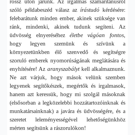
rossz úton járunk. Az irgalmas szamaritánusról
szóló példabeszéd válasz az
írástudó
kérdésére:
felebarátunk minden ember, akinek szüksége van
ránk, mindenki, akinek tudunk segíteni. Az
üdvösség elnyeréséhez
életbe vágóan fontos
,
hogy legyen szemünk és szívünk a
környezetünkben élő szenvedő és segítségre
szoruló emberek nyomorúságának meglátására és
enyhítésére! Az
aranyszabályt
kell alkalmaznunk.
Ne azt várjuk, hogy mások velünk szemben
legyenek segítőkészek, megértők és irgalmasok,
hanem azt keressük, hogy mi szolgál másoknak
(elsősorban a legközelebbi hozzátartozóinknak és
munkatársainknak) a javára és üdvösségére, és a
szeretet leleményességével lehetőségünkhöz
mérten segítsünk a rászorulókon!