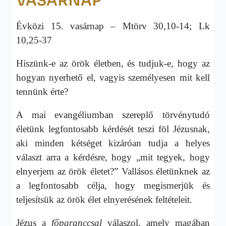
VASÁRNAP
Évközi 15. vasárnap – Mtörv 30,10-14; Lk
10,25-37
Hiszünk-e az örök életben, és tudjuk-e, hogy az
hogyan nyerhető el, vagyis személyesen mit kell
tennünk érte?
A mai evangéliumban szereplő törvénytudó
életünk legfontosabb kérdését teszi föl Jézusnak,
aki minden kétséget kizáróan tudja a helyes
választ arra a kérdésre, hogy „mit tegyek, hogy
elnyerjem az örök életet?” Vallásos életünknek az
a legfontosabb célja, hogy megismerjük és
teljesítsük az örök élet elnyerésének feltételeit.
Jézus a
főparanccsal
válaszol, amely magában