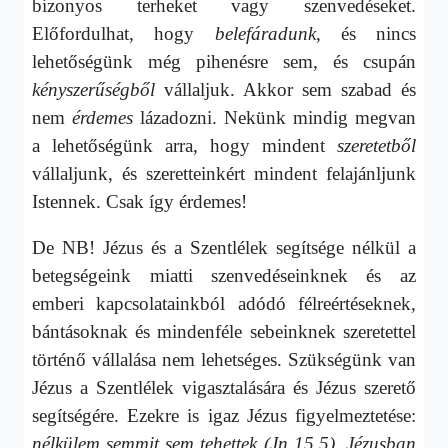
bizonyos terheket vagy szenvedéseket.
Előfordulhat, hogy
belefáradunk
, és nincs
lehetőségünk még pihenésre sem, és csupán
kényszerűségből
vállaljuk. Akkor sem szabad és
nem
érdemes
lázadozni. Nekünk mindig megvan
a lehetőségünk arra, hogy mindent
szeretetből
vállaljunk, és szeretteinkért mindent felajánljunk
Istennek. Csak így érdemes!
De NB! Jézus és a Szentlélek segítsége nélkül a
betegségeink miatti szenvedéseinknek és az
emberi kapcsolatainkból adódó félreértéseknek,
bántásoknak és mindenféle sebeinknek szeretettel
történő vállalása nem lehetséges. Szükségünk van
Jézus a Szentlélek vigasztalására és Jézus szerető
segítségére. Ezekre is igaz Jézus figyelmeztetése:
nélkülem semmit sem tehettek (Jn 15,5). Jézusban