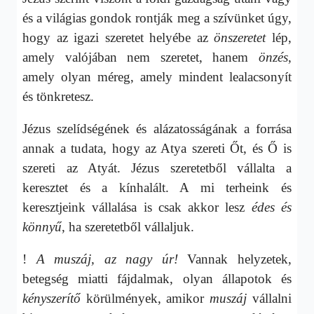
és a világias gondok rontják meg a szívünket úgy,
hogy az igazi szeretet helyébe az
önszeretet
lép,
amely valójában nem szeretet, hanem
önzés
,
amely olyan méreg, amely mindent lealacsonyít
és tönkretesz.
Jézus szelídségének és alázatosságának a forrása
annak a tudata, hogy az Atya szereti Őt, és Ő is
szereti az Atyát. Jézus szeretetből vállalta a
keresztet és a kínhalált. A mi terheink és
keresztjeink vállalása is csak akkor lesz
édes és
könnyű
, ha szeretetből vállaljuk.
!
A muszáj, az nagy úr!
Vannak helyzetek,
betegség miatti fájdalmak, olyan állapotok és
kényszerítő
körülmények, amikor
muszáj
vállalni