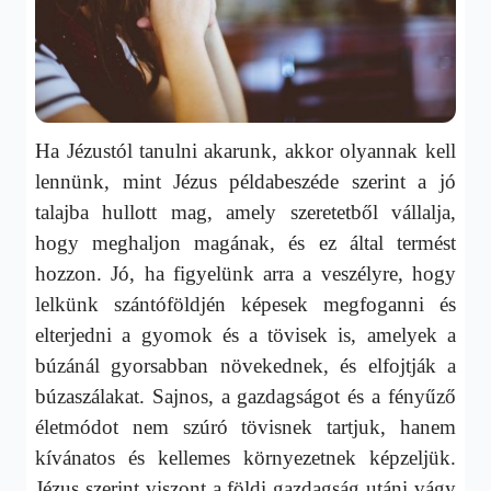
Ha Jézustól tanulni akarunk, akkor olyannak kell
lennünk, mint Jézus példabeszéde szerint a jó
talajba hullott mag, amely szeretetből vállalja,
hogy meghaljon magának, és ez által termést
hozzon. Jó, ha figyelünk arra a veszélyre, hogy
lelkünk szántóföldjén képesek megfoganni és
elterjedni a gyomok és a tövisek is, amelyek a
búzánál gyorsabban növekednek, és elfojtják a
búzaszálakat. Sajnos, a gazdagságot és a fényűző
életmódot nem szúró tövisnek tartjuk, hanem
kívánatos és kellemes környezetnek képzeljük.
Jézus szerint viszont a földi gazdagság utáni vágy