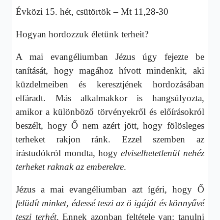
Évközi 15. hét, csütörtök – Mt 11,28-30
Hogyan hordozzuk életünk terheit?
A mai evangéliumban Jézus úgy fejezte be
tanítását, hogy magához hívott mindenkit, aki
küzdelmeiben és keresztjének hordozásában
elfáradt. Más alkalmakkor is hangsúlyozta,
amikor a különböző törvényekről és előírásokról
beszélt, hogy Ő nem azért jött, hogy fölösleges
terheket rakjon ránk. Ezzel szemben az
írástudókról mondta, hogy
elviselhetetlenül nehéz
terheket raknak az emberekre
.
Jézus a mai evangéliumban azt ígéri, hogy Ő
felüdít minket, édessé teszi az ö igáját és könnyűvé
teszi terhét
. Ennek azonban feltétele van: tanulni