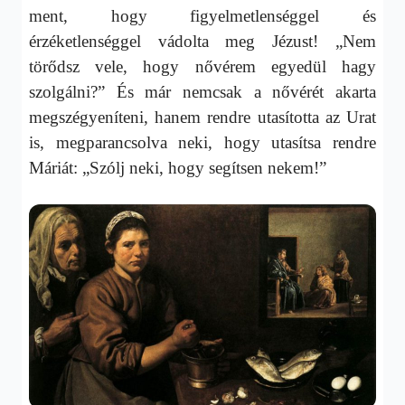
ment, hogy figyelmetlenséggel és
érzéketlenséggel vádolta meg Jézust! „Nem
törődsz vele, hogy nővérem egyedül hagy
szolgálni?” És már nemcsak a nővérét akarta
megszégyeníteni, hanem rendre utasította az Urat
is, megparancsolva neki, hogy utasítsa rendre
Máriát: „Szólj neki, hogy segítsen nekem!”