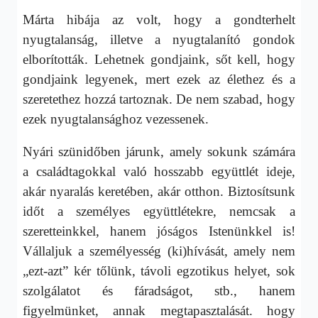
Márta hibája az volt, hogy a gondterhelt
nyugtalanság, illetve a nyugtalanító gondok
elborították. Lehetnek gondjaink, sőt kell, hogy
gondjaink legyenek, mert ezek az élethez és a
szeretethez hozzá tartoznak. De nem szabad, hogy
ezek nyugtalansághoz vezessenek.
Nyári szünidőben járunk, amely sokunk számára
a családtagokkal való hosszabb együttlét ideje,
akár nyaralás keretében, akár otthon. Biztosítsunk
időt a személyes együttlétekre, nemcsak a
szeretteinkkel, hanem jóságos Istenünkkel is!
Vállaljuk a személyesség (ki)hívását, amely nem
„ezt-azt” kér tőlünk, távoli egzotikus helyet, sok
szolgálatot és fáradságot, stb., hanem
figyelmünket, annak megtapasztalását. hogy