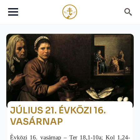
Search
for:
JÚLIUS 21. ÉVKÖZI 16.
VASÁRNAP
Évközi 16. vasárnap – Ter 18,1-10a; Kol 1,24-