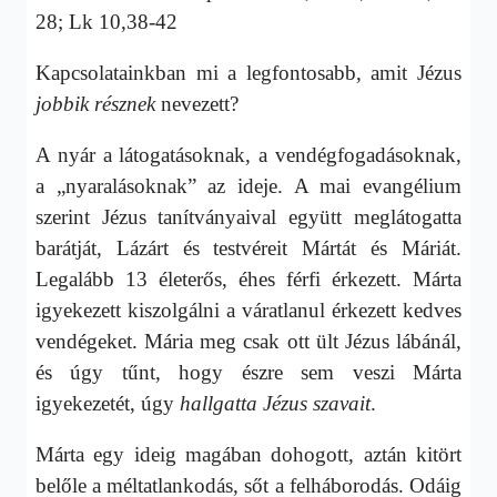
28;
Lk 10,38-42
Kapcsolatainkban mi a legfontosabb, amit Jézus
jobbik résznek
nevezett?
A nyár a látogatásoknak, a vendégfogadásoknak,
a „nyaralásoknak” az ideje. A mai evangélium
szerint Jézus tanítványaival együtt meglátogatta
barátját, Lázárt és testvéreit Mártát és Máriát.
Legalább 13 életerős, éhes férfi érkezett. Márta
igyekezett kiszolgálni a váratlanul érkezett kedves
vendégeket. Mária meg csak ott ült Jézus lábánál,
és úgy tűnt, hogy észre sem veszi Márta
igyekezetét, úgy
hallgatta Jézus szavait
.
Márta egy ideig magában dohogott, aztán kitört
belőle a méltatlankodás, sőt a felháborodás. Odáig