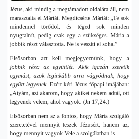
Jézus, aki mindig a megtámadott oldalára áll, nem
marasztalta el Máriát. Megdicsérte Mártát: „Te sok
mindennel törődöl, és téged sok minden
nyugtalnít, pedig csak egy a szükséges. Mária a
jobbik részt választotta. Ne is veszíti el soha.”
Elsősorban azt kell megjegyeznünk, hogy a
jobbik rész: az együttlét. Akik
igazán szeretik
egymást, azok leginkább arra vágyódnak, hogy
együtt legyenek.
Ezért kéri Jézus főpapi imájában:
„Atyám, azt akarom, hogy akiket nekem adtál, ott
legyenek velem, ahol vagyok. (Jn 17,24.)
Elsősorban nem az a fontos, hogy Márta szolgáló
szeretetével mennyit teszek Jézusért, hanem az,
hogy mennyit vagyok Vele a szolgálatban is.