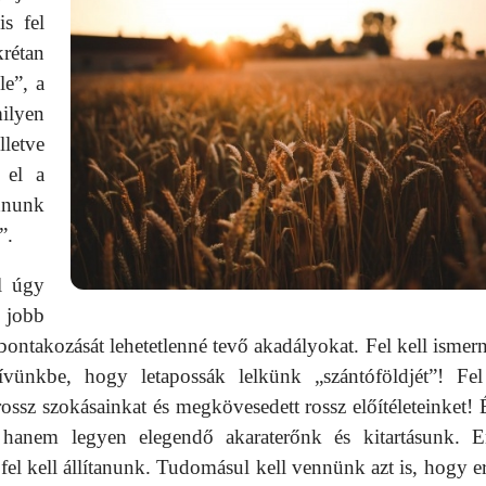
is fel
rétan
le”, a
ilyen
letve
 el a
dnunk
”.
l úgy
 jobb
 kibontakozását lehetetlenné tevő akadályokat. Fel kell ismer
nkbe, hogy letapossák lelkünk „szántóföldjét”! Fel
ssz szokásainkat és megkövesedett rossz előítéleteinket! 
t, hanem legyen elegendő akaraterőnk és kitartásunk. 
fel kell állítanunk. Tudomásul kell vennünk azt is, hogy e