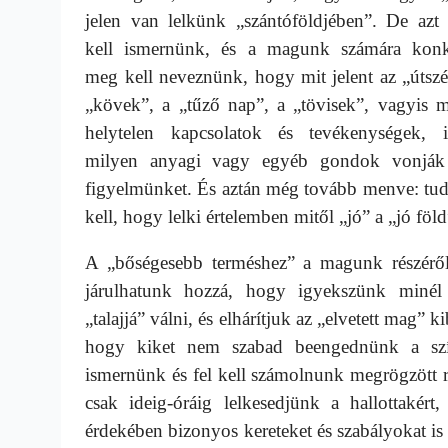
jelen van lelkünk „szántóföldjében”. De azt 
kell ismernünk, és a magunk számára konk
meg kell neveznünk, hogy mit jelent az „útszé
„kövek”, a „tűző nap”, a „tövisek”, vagyis m
helytelen kapcsolatok és tevékenységek, il
milyen anyagi vagy egyéb gondok vonják
figyelmünket. És aztán még tovább menve: tu
kell, hogy lelki értelemben mitől „jó” a „jó föld
A „bőségesebb terméshez” a magunk részérő
járulhatunk hozzá, hogy igyekszünk minél
„talajjá” válni, és elhárítjuk az „elvetett mag”
hogy kiket nem szabad beengednünk a szívü
ismernünk és fel kell számolnunk megrögzött ro
csak ideig-óráig lelkesedjünk a hallottakér
érdekében bizonyos kereteket és szabályokat is 