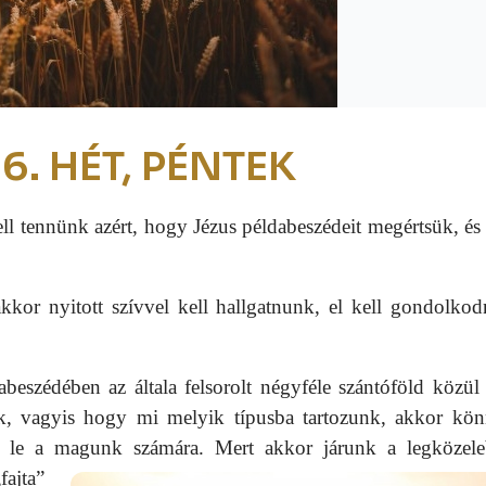
16. HÉT, PÉNTEK
ll tennünk azért, hogy Jézus példabeszédeit megértsük, és
akkor nyitott szívvel kell hallgatnunk, el kell gondolko
abeszédében az általa felsorolt négyféle szántóföld közül
lik, vagyis hogy mi melyik típusba tartozunk, akkor kö
nk le a magunk számára.
Mert akkor járunk a legközel
fajta”