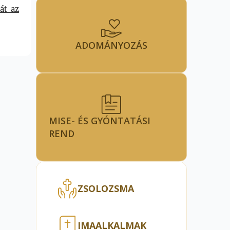
át az
ADOMÁNYOZÁS
MISE- ÉS GYÓNTATÁSI
REND
ZSOLOZSMA
IMAALKALMAK