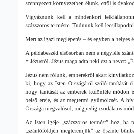
szennyezett környezetben élünk, ettől is óvako
Vigyáznunk kell a mindenkori lelkiállapot
százszoros termésre. Tudnunk kell lecsillapodn
Mert az igazi meglepetés – és egyben a helyes 
A példabeszéd elsősorban nem a négyféle szán
= Jézusról. Jézus maga adta neki ezt a nevet: „
Jézus nem rólunk, emberekről akart kinyilatkozt
ki, hogy az Isten Országáról szóló tanítását 
hogy tanítását az emberek különféle módon 
belső ereje, és az megtermi gyümölcsét. A hí
Országa megvalósul, mégpedig csodálatos mód
Az Isten igéje „százszoros termést” hoz, ha
„szántóföldjén megteremjük” az őszinte bűnbá