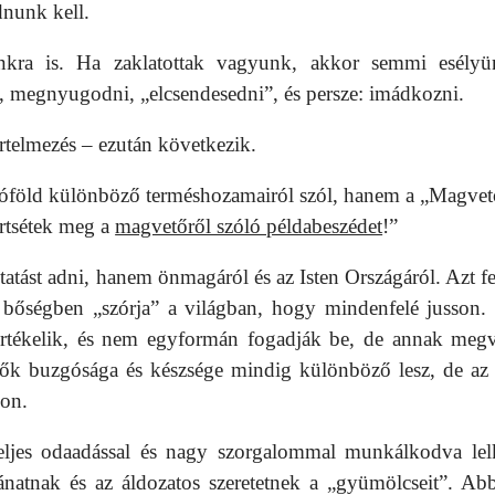
dnunk kell.
unkra is. Ha zaklatottak vagyunk, akkor semmi esély
i, megnyugodni, „elcsendesedni”, és persze: imádkozni.
értelmezés – ezután következik.
tóföld különböző terméshozamairól szól, hanem a „Magvet
Értsétek meg a
magvetőről szóló példabeszédet
!”
atást adni, hanem önmagáról és az Isten Országáról. Azt fej
ő bőségben „szórja” a világban, hogy mindenfelé jusson. 
értékelik, és nem egyformán fogadják be, de annak meg
vők buzgósága és készsége mindig különböző lesz, de az 
on.
 teljes odaadással és nagy szorgalommal munkálkodva le
natnak és az áldozatos szeretetnek a „gyümölcseit”. Ab