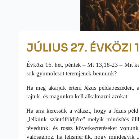
JÚLIUS 27. ÉVKÖZI 
Évközi 16. hét, péntek – Mt 13,18-23 – Mit ke
sok gyümölcsöt teremjenek bennünk?
Ha meg akarjuk érteni Jézus példabeszédeit, 
rajtuk, és magunkra kell alkalmazni azokat.
Ha arra keressük a választ, hogy a Jézus péld
„lelkünk szántóföldjére” melyik minősítés il
tévedünk, és rossz következtetéseket vonu
valósághoz, ha felismerjük, hogy mindegyik „