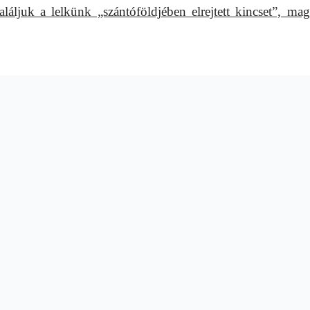
láljuk a lelkünk „szántóföldjében elrejtett kincset”, mag