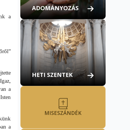
ADOMÁNYOZÁS
ünk a
őről”
tette
HETI SZENTEK
Igaz,
van a
Isten
MISESZÁNDÉK
lkünk
ban a