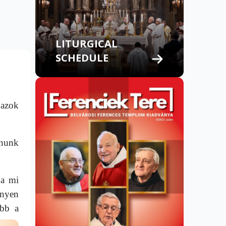
LITURGICAL
SCHEDULE
 azok
dnunk
 a mi
nnyen
ebb a