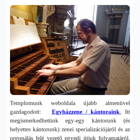
Templomunk weboldala újabb almenüvel
gazdagodott:
Egyházzene / kántoraink
.
Itt
megismerkedhetünk egy-egy kántorunk (és
helyettes kántorunk) zenei specializációjáról és az
orgonálás felé vezető egyedi útjuk folyamatáról,