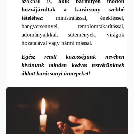
azoknak is,
akik bármilyen módon
hozzájárultak a karácsony szebbé
tételéhez
: ministrálással, énekléssel,
hangversennyel, temp­lomtakarítással,
adományaikkal, sütemények, virágok
hozatalával vagy bármi mással.
Egész rendi közösségünk nevében
kívánunk minden kedves testvérünknek
áldott karácsonyi ünnepeket!