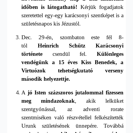
időben is látogatható!
Kérjük fogadjatok
szeretettel egy-egy karácsonyi szentképet is a
születésnapos kis Jézustól.
Dec. 29-én, szombaton este fél 8-
tól
Heinrich Schütz Karácsonyi
története
csendül fel.
Különleges
vendégünk a 15 éves Kiss Benedek, a
Virtuózok tehetségkutató verseny
második
helyezettje.
A
j
ó Isten százszoros jutalommal fizessen
meg mindazoknak
, akik lelküket
szentgyónással, az adventi rorate
szentmiséken való részvétellel felkészítették
Urunk születésének ünnepére. Továbbá