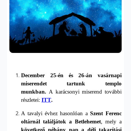
December 25-én
és
26-án vasárnapi
miserendet tartunk templo
munkban.
A
karácsonyi miserend
további
részletei:
ITT
.
A tavalyi évhez hasonlóan a
Szent Ferenc
oltárnál találjátok a Betlehemet
, mely a
következő néhány nap a déli takarítási