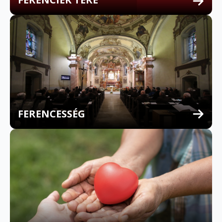
FERENCESSÉG
MULTILINGUAL CONFESSION