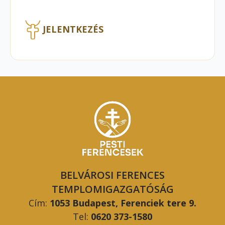
JELENTKEZÉS
BELVÁROSI FERENCES
TEMPLOMIGAZGATÓSÁG
Cím:
1053 Budapest, Ferenciek tere 9.
Tel:
0620 373-1580