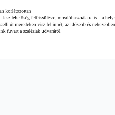
an
korlátozottan
t lesz
lehetőség felfrissülésre, mosdóhasználatra is – a
hely
celli
út meredeken visz fel innét, az idősebb és nehezebbe
unk fuvart a
szaléziak udvaráról.