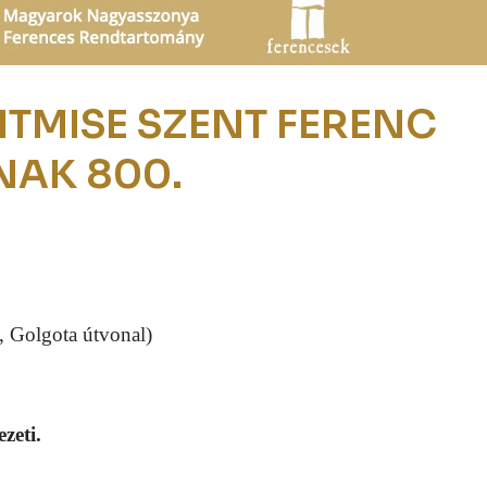
NTMISE SZENT FERENC
NAK 800.
t, Golgota ú
tvonal)
zeti.