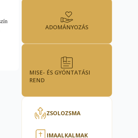
szín
ADOMÁNYOZÁS
n
MISE- ÉS GYÓNTATÁSI
REND
ZSOLOZSMA
IMAALKALMAK