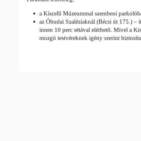
a Kiscelli Múzeummal szembeni parkolób
az Óbudai Szaléziaknál (Bécsi út 175.) – it
innen 10 perc sétával elérhető. Mivel a Kis
mozgó testvéreknek igény szerint biztosít