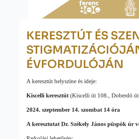
KERESZTÚT ÉS SZE
STIGMATIZÁCIÓJÁ
ÉVFORDULÓJÁN
A keresztút helyszíne és ideje:
Kiscelli keresztút
(Kiscelli út 108., Doberdó ú
2024. szeptember 14. szombat 14 óra
A keresztutat Dr. Székely János püspök úr ve
Parkolási lehetőség: