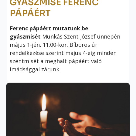
GYÁSZMISE FERENC
PÁPÁÉRT
Ferenc pápáért mutatunk be
gyászmisét
Munkás Szent József ünnepén
május 1-jén, 11.00-kor. Bíboros úr
rendelkezése szerint május 4-éig minden
szentmisét a meghalt pápáért való
imádsággal zárunk.