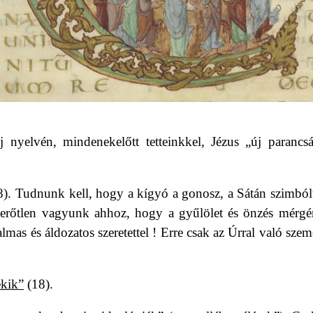
új nyelvén,
mindenekelőtt tetteinkkel, Jézus „új parancs
8).
Tudnunk kell, hogy a kígyó a gonosz, a Sátán szimbó
rőtlen vagyunk ahhoz, hogy a gyűlölet és önzés mérgé
lmas és áldozatos szeretettel ! Erre csak az Úrral való szem
ekik”
(18).