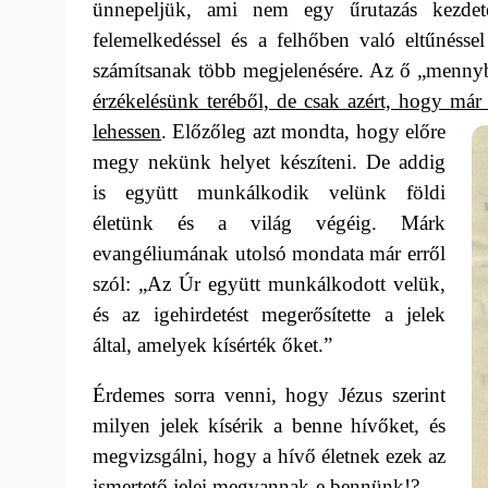
ünnepeljük, ami nem egy űrutazás kezde
felemelkedéssel és a felhőben való eltűnésse
számítsanak több megjelenésére. Az ő „menny
érzékelésünk teréből, de csak azért, hogy má
lehessen
.
Előzőleg azt mondta, hogy előre
megy nekünk helyet készíteni. De addig
is
együtt munkálkodik velünk földi
életünk és a világ végéig. Márk
evangéliumának utolsó mondata már erről
szól: „Az Úr együtt munkálkodott velük,
és az igehirdetést megerősítette a jelek
által, amelyek kísérték őket.”
Érdemes sorra venni, hogy Jézus szerint
milyen jelek kísérik a benne hívőket, és
megvizsgálni, hogy a hívő életnek ezek az
ismertető jelei megvannak-e bennünk!?