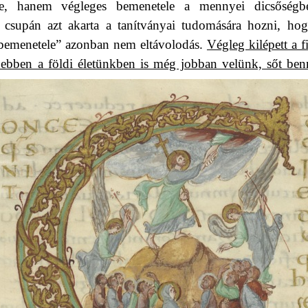
te, hanem végleges bemenetele a mennyei dicsőségb
l csupán azt akarta a tanítványai tudomására hozni, ho
bemenetele” azonban nem eltávolodás.
Végleg kilépett a f
r ebben a földi életünkben is még jobban velünk, sőt be