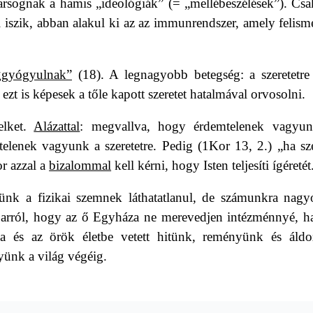
arsognak a hamis „ideológiák” (= „mellébeszélések”). Csa
 iszik, abban alakul ki az az immunrendszer, amely felisme
eggyógyulnak”
(18). A legnagyobb betegség: a szeretetre
 ezt is képesek a tőle kapott szeretet hatalmával orvosolni.
elket.
Alázattal
: megvallva, hogy érdemtelenek vagyu
telenek vagyunk a szeretetre. Pedig (1Kor 13, 2.) „ha sze
r azzal a
bizalommal
kell kérni, hogy
Isten teljesíti ígéretét
k a fizikai szemnek láthatatlanul, de számunkra nagy
k arról, hogy az ő Egyháza ne merevedjen intézménnyé, 
ba és az örök életbe vetett hitünk, reményünk és áldo
gyünk a világ végéig.