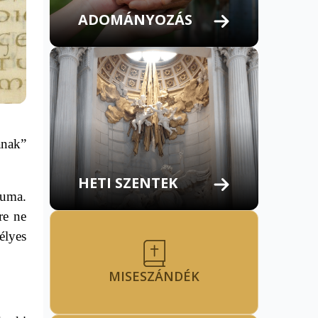
ADOMÁNYOZÁS
ának”
HETI SZENTEK
luma.
re ne
élyes
MISESZÁNDÉK