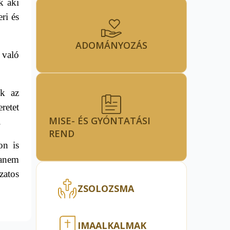
k aki
ri és
ADOMÁNYOZÁS
 való
nk az
retet
MISE- ÉS GYÓNTATÁSI
.
REND
on is
hanem
zatos
ZSOLOZSMA
IMAALKALMAK