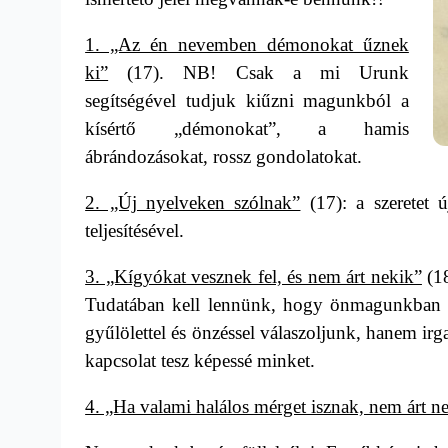
1. „Az én nevemben démonokat űznek
ki”
(17).
NB! Csak a mi Urunk
segítségével tudjuk kiűzni magunkból a
kísértő „démonokat”, a hamis
ábrándozásokat, rossz gondolatokat.
2. „Új nyelveken szólnak”
(17):
a szeretet 
teljesítésével.
3. „Kígyókat vesznek fel, és nem árt nekik”
(1
Tudatában kell lennünk, hogy önmagunkban e
gyűlölettel és önzéssel válaszoljunk, hanem irga
kapcsolat tesz képessé minket.
4. „Ha valami halálos mérget isznak, nem árt n