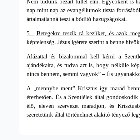
Nem tudunk bezárt füllel élni. Egyébként is h
nap mint nap az evangéliumok tiszta forrásából
ártalmatlanná teszi a bódító hazugságokat.
5. „Betegekre teszik rá kezüket, és azok m
képtelenség. Jézus ígérete szerint a benne hívők
Alázattal és bizalommal
kell kérni a Szentl
ajándékaira, és tudva azt is, hogy nélküle kép
nincs bennem, semmi vagyok” – És ugyanakko
A „mennybe ment” Krisztus így marad bennün
érezhetően. És a Szentlélek által gondoskodi
élő, eleven szervezet maradjon, és Krisztus
szeretetünk által történelmet alakító tényező le