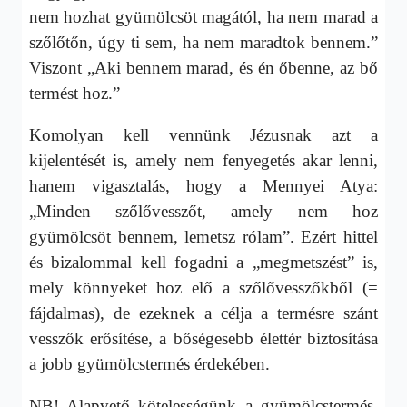
nem hozhat gyümölcsöt magától, ha nem marad a
szőlőtőn, úgy ti sem, ha nem maradtok bennem.”
Viszont „Aki bennem marad, és én őbenne, az bő
termést hoz.”
Komolyan kell vennünk Jézusnak azt a
kijelentését is, amely nem fenyegetés akar lenni,
hanem vigasztalás, hogy a Mennyei Atya:
„Minden szőlővesszőt, amely nem hoz
gyümölcsöt bennem, lemetsz rólam”. Ezért hittel
és bizalommal kell fogadni a „megmetszést” is,
mely könnyeket hoz elő a szőlővesszőkből (=
fájdalmas), de ezeknek a célja a termésre szánt
vesszők erősítése, a bőségesebb élettér biztosítása
a jobb gyümölcstermés érdekében.
NB! Alapvető kötelességünk a gyümölcstermés,