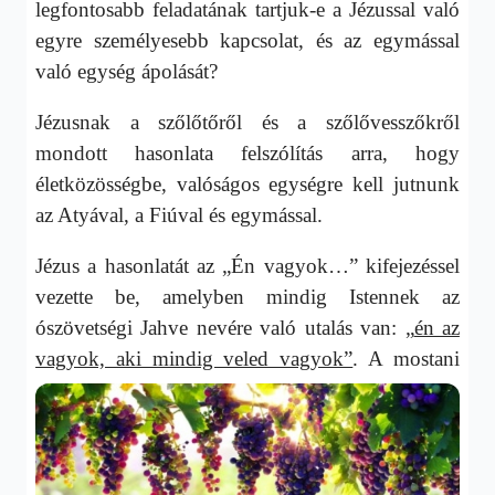
legfontosabb feladatának tartjuk-e a Jézussal való
egyre személyesebb kapcsolat, és az egymással
való egység ápolását?
Jézusnak a szőlőtőről és a szőlővesszőkről
mondott hasonlata felszólítás arra, hogy
életközösségbe, valóságos egységre kell jutnunk
az Atyával, a Fiúval és egymással.
Jézus a hasonlatát az „Én vagyok…” kifejezéssel
vezette be, amelyben mindig Istennek az
ószövetségi Jahve nevére való utalás van: „
én az
vagyok, aki mindig veled vagyok”
. A mostani