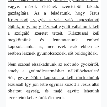
vagyis mások életének szeretetből fakadó
gazdagítása.
Az a feladatunk, hogy
Jézus
Krisztusból, vagyis a vele való kapcsolatból
éljünk, úgy, hogy Jézussal együtt vállalnunk kell
a szolgáló szeretet tetteit
. Krisztussal kell
megkötnünk és fenntartanunk emberi
kapcsolatainkat is, mert ezek csak ebben az
esetben lesznek gyümölcsözőek, sőt boldogítóak.
Nem szabad elszakadnunk az erőt adó gyökértől,
amely a gyümölcsterméshez nélkülözhetetlen!
Sőt,
egyre élőbb kapcsolatra kell törekednünk
Jézussal
! Így jön létre egymás között a Jézus által
óhajtott egység, és majd együtt lehetünk
szeretteinkkel az örök életben is!