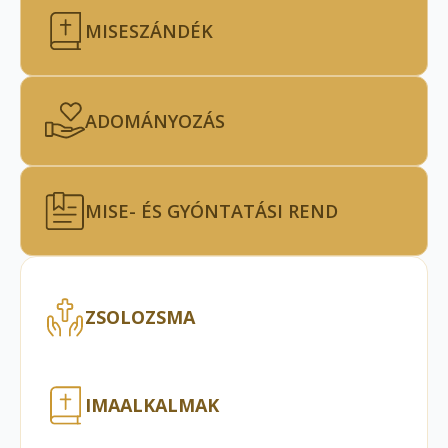
MISESZÁNDÉK
ADOMÁNYOZÁS
MISE- ÉS GYÓNTATÁSI REND
ZSOLOZSMA
IMAALKALMAK