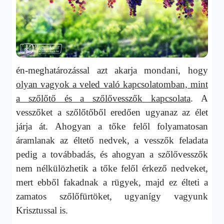
én-meghatározással azt akarja mondani, hogy
olyan vagyok a veled való kapcsolatomban, mint
a szőlőtő és a szőlővesszők kapcsolata
. A
vesszőket a szőlőtőből eredően ugyanaz az élet
járja át. Ahogyan a tőke felől folyamatosan
áramlanak az éltető nedvek, a vesszők feladata
pedig a továbbadás, és ahogyan a szőlővesszők
nem nélkülözhetik a tőke felől érkező nedveket,
mert ebből fakadnak a rügyek, majd ez élteti a
zamatos szőlőfürtöket, ugyanígy vagyunk
Krisztussal is.