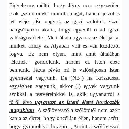
Figyelemre méltó, hogy Jézus nem egyszerűen
csak „szőlőtőnek” mondta magát, hanem jelzőt is
tett eléje: „Én vagyok az
igazi
szőlőtő”. Ezzel
hangsúlyozni akarta, hogy egyedül ő ad igazi,
valóságos életet. Mert általa ugyanaz az élet jár át
minket, amely az Atyában volt és
van
kezdettől
fogva. Ez nem olyan, mint amit általában
„életnek” gondolunk, hanem ez
Isten élete
bennünk. Jézus révén mi is valóságosan Isten
gyermekei vagyunk. De (NB!)
ha Krisztussal
egységben vagyunk, akkor (!) egyek vagyunk
azokkal a testvéreinkkel is, akik ugyanarról a
tőről élve
ugyanazt az isteni életet hordozzák
magukban
. A szőlővessző a szőlőtőtől nem azért
kapja az életet, hogy öncélúan éljen, hanem azért,
hogy gyümölcsöt hozzon. „Amint a szőlővessző