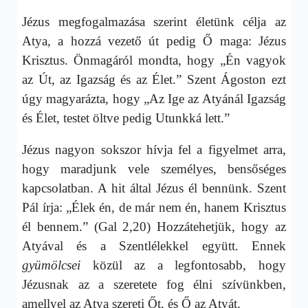
Jézus megfogalmazása szerint életünk célja az
Atya, a hozzá vezető út pedig Ő maga: Jézus
Krisztus. Önmagáról mondta, hogy „Én vagyok
az Út, az Igazság és az Élet.” Szent Ágoston ezt
úgy magyarázta, hogy „Az Ige az Atyánál Igazság
és Élet, testet öltve pedig Utunkká lett.”
Jézus nagyon sokszor hívja fel a figyelmet arra,
hogy maradjunk vele személyes, bensőséges
kapcsolatban. A hit által Jézus él bennünk. Szent
Pál írja: „Élek én, de már nem én, hanem Krisztus
él bennem.” (Gal 2,20) Hozzátehetjük, hogy az
Atyával és a Szentlélekkel együtt. Ennek
gyümölcsei
közül az a legfontosabb, hogy
Jézusnak az a szeretete fog élni szívünkben,
amellyel az Atya szereti Őt, és Ő az Atyát.