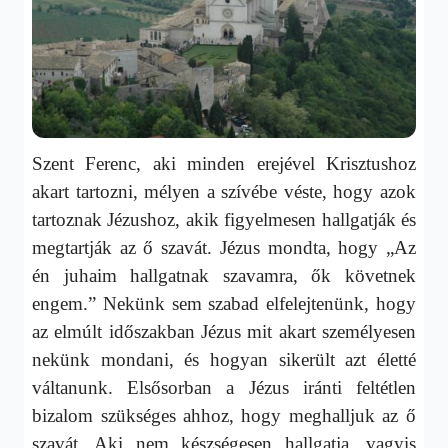
Szent Ferenc, aki minden erejével Krisztushoz
akart tartozni, mélyen a szívébe véste, hogy azok
tartoznak Jézushoz, akik figyelmesen hallgatják és
megtartják az ő szavát. Jézus mondta, hogy „Az
én juhaim hallgatnak szavamra, ők követnek
engem.” Nekünk sem szabad elfelejtenünk, hogy
az elmúlt időszakban Jézus mit akart személyesen
nekünk mondani, és hogyan sikerült azt életté
váltanunk. Elsősorban a Jézus iránti feltétlen
bizalom szükséges ahhoz, hogy meghalljuk az ő
szavát. Aki nem készségesen hallgatja, vagyis