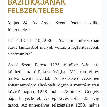
BAZILIKÁJÁNAK
FELSZENTELÉSE
Május 24. Az Assisi Szent Ferenc bazilika
fölszentelése
Jel 21,1-5; Jn 10,22-30 – Az elmúlt időszakban
Jézus tanításából melyek voltak a legfontosabbak
a számunkra?
Assisi Szent Ferenc 1226. október 3-án este
költözött az örökkévalóságba. Már másfél év
múlva szentté avatták. A tiszteletére Assisiben
épített templom alapkövét rögtön a szentté avatást
követő napon, 1228. május 28-án IX. Gergely
pápa helyezte el. Az építkezés aztán 25 évig
tartott. Az ünnepélyes felszentelést 1253. május