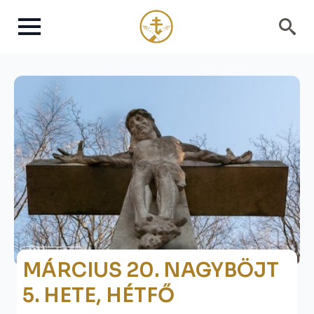
Search
for:
MÁRCIUS 20. NAGYBÖJT
5. HETE, HÉTFŐ