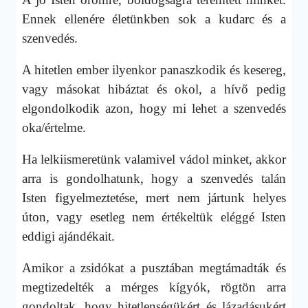
Ennek ellenére életünkben sok a kudarc és a
szenvedés.
A hitetlen ember ilyenkor panaszkodik és kesereg,
vagy másokat hibáztat és okol, a hívő pedig
elgondolkodik azon, hogy mi lehet a szenvedés
oka/értelme.
Ha lelkiismeretünk valamivel vádol minket, akkor
arra is gondolhatunk, hogy a szenvedés talán
Isten figyelmeztetése, mert nem jártunk helyes
úton, vagy esetleg nem értékeltük eléggé Isten
eddigi ajándékait.
Amikor a zsidókat a pusztában megtámadták és
megtizedelték a mérges kígyók, rögtön arra
gondoltak, hogy hitetlenségükért és lázadásukért