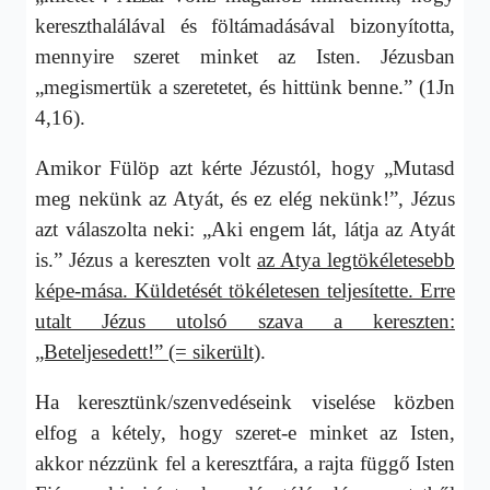
kereszthalálával és föltámadásával bizonyította,
mennyire szeret minket az Isten. Jézusban
„megismertük a szeretetet, és hittünk benne.” (1Jn
4,16).
Amikor Fülöp azt kérte Jézustól, hogy „Mutasd
meg nekünk az Atyát, és ez elég nekünk!”, Jézus
azt válaszolta neki: „Aki engem lát, látja az Atyát
is.” Jézus a kereszten volt
az Atya legtökéletesebb
képe-mása. Küldetését tökéletesen teljesítette. Erre
utalt Jézus utolsó szava a kereszten:
„Beteljesedett!” (= sikerült)
.
Ha keresztünk/szenvedéseink viselése közben
elfog a kétely, hogy szeret-e minket az Isten,
akkor nézzünk fel a keresztfára, a rajta függő Isten