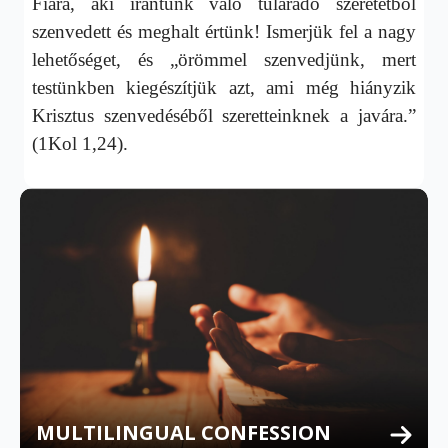
Fiára, aki irántunk való túláradó szeretetből
szenvedett és meghalt értünk! Ismerjük fel a nagy
lehetőséget, és „örömmel szenvedjünk, mert
testünkben kiegészítjük azt, ami még hiányzik
Krisztus szenvedéséből szeretteinknek a javára.”
(1Kol 1,24).
MULTILINGUAL CONFESSION