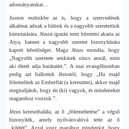
adományainkat…
Jusson eszünkbe az is, hogy a szenvedések
alkalmat adnak a hitünk és a nagyobb szeretetünk
kimutatására. Jézust igazán nem büntetni akarta az
Atya, hanem a nagyobb szeretet bizonyítására
kapott lehetőséget. Maga Jézus mondta, hogy
„Nagyobb szeretete senkinek nincs annál, mint
aki életét adja barátaiért.”. A mai evangéliumban
pedig azt hallottuk Jézustól, hogy „Ha majd
fölemelitek az Emberfiát (a kereszten), akkor majd
megtudjátok, hogy én (ki) vagyok, és mindeneket
magamhoz vonzok.”.
Jézus kereszthalála, az ő „fölemeltetése” a végső
bizonyíték, amely nyilvánvalóvá tette az ő
„kilétét”. Azzal vonz magához mindenkit, hogy