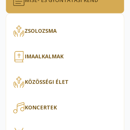
MISE- ÉS GYÓNTATÁSI REND
ZSOLOZSMA
IMAALKALMAK
KÖZÖSSÉGI ÉLET
KONCERTEK