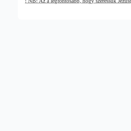
! NB! Az a legfontosabb, hogy szeressük Jézus