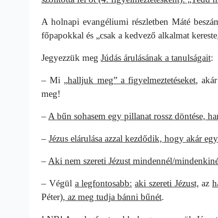
A holnapi evangéliumi részletben Máté beszá
főpapokkal és „csak a kedvező alkalmat kereste,
Jegyezzük meg
Júdás árulásának a tanulságait
:
– Mi „
halljuk meg” a figyelmeztetéseket
, aká
meg!
–
A bűn sohasem egy pillanat rossz döntése, h
–
Jézus elárulása azzal kezdődik, hogy akár egy
–
Aki nem szereti Jézust mindennél/mindenkinél
– Végül
a legfontosabb:
aki szereti Jézust,
az
h
Péter),
az meg tudja bánni bűnét
.