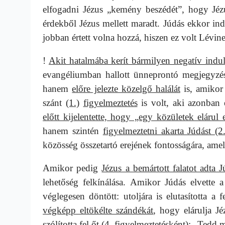
elfogadni Jézus „kemény beszédét”, hogy Jéz
érdekből Jézus mellett maradt. Júdás ekkor indu
jobban értett volna hozzá, hiszen ez volt Lévine
!
Akit hatalmába kerít bármilyen negatív indul
evangéliumban hallott ünneprontó megjegyzés
hanem
előre jelezte közelgő halálát
is, amiko
szánt
(1.)
figyelmeztetés
is volt, aki azonban e
előtt kijelentette, hogy „egy közületek elárul
hanem szintén
figyelmeztetni akarta Júdást (2.
közösség összetartó erejének fontosságára, ame
Amikor pedig
Jézus a bemártott falatot adta 
lehetőség felkínálása. Amikor Júdás elvette a 
véglegesen döntött: utoljára is elutasította a 
végképp eltökélte szándékát
, hogy elárulja Jé
szólította fel őt (4. figyelmeztetésként): „Tedd