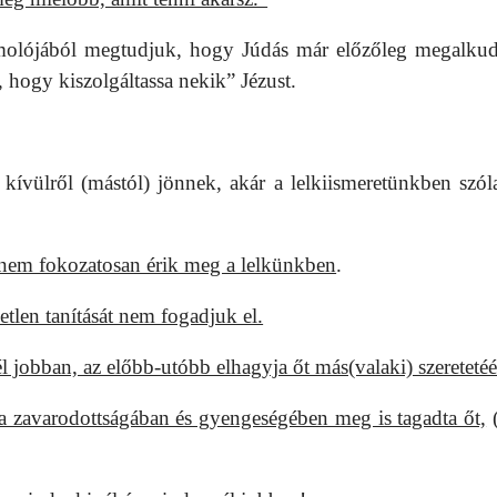
molójából megtudjuk, hogy Júdás már előzőleg megalkud
 hogy kiszolgáltassa nekik” Jézust.
r kívülről (mástól) jönnek, akár a lelkiismeretünkben szól
anem fokozatosan érik meg a lelkünkben
.
etlen tanítását nem fogadjuk el.
 jobban, az előbb-utóbb elhagyja őt más(valaki) szeretetéé
a zavarodottságában és gyengeségében meg is tagadta őt,
(