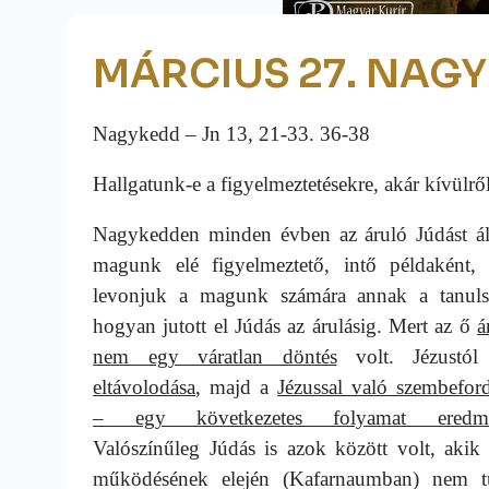
MÁRCIUS 27. NAG
Nagykedd – Jn 13, 21-33. 36-38
Hallgatunk-e a figyelmeztetésekre, akár kívülr
Nagykedden minden évben az áruló Júdást áll
magunk elé figyelmeztető, intő példaként,
levonjuk a magunk számára annak a tanulsá
hogyan jutott el Júdás az árulásig. Mert az ő
á
nem egy váratlan döntés
volt. Jézustól
eltávolodása
, majd a
Jézussal való szembefor
– egy következetes folyamat eredmé
Valószínűleg Júdás is azok között volt, akik
működésének elején (Kafarnaumban) nem t