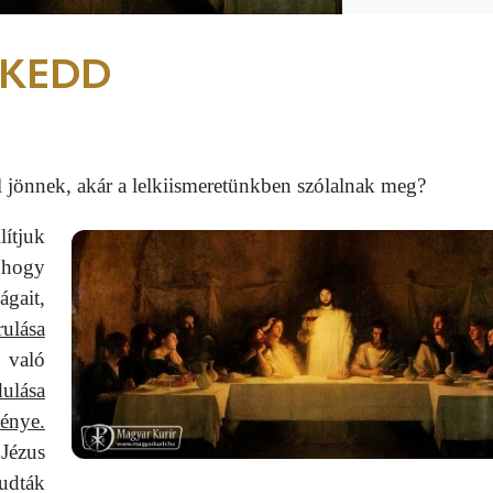
YKEDD
ől jönnek, akár a lelkiismeretünkben szólalnak meg?
ítjuk
 hogy
gait,
rulása
 való
dulása
nye.
 Jézus
udták