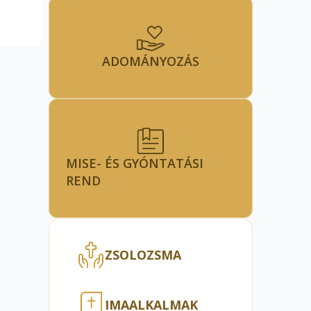
ADOMÁNYOZÁS
MISE- ÉS GYÓNTATÁSI
REND
ZSOLOZSMA
IMAALKALMAK