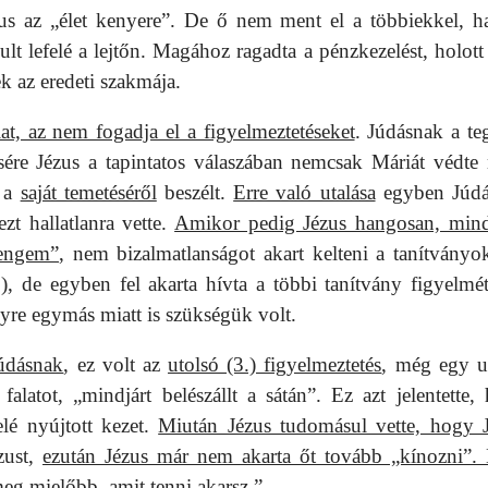
us az „élet kenyere”. De ő nem ment el a többiekkel, 
lt lefelé a lejtőn. Magához ragadta a pénzkezelést, holott
k az eredeti szakmája.
at, az nem fogadja el a figyelmeztetéseket
. Júdásnak a te
ére Jézus a tapintatos válaszában nemcsak Máriát védte
r a
saját temetéséről
beszélt.
Erre való utalása
egyben Júdá
zt hallatlanra vette.
Amikor pedig Jézus hangosan, min
 engem”
, nem bizalmatlanságot akart kelteni a tanítványo
)
, de egyben fel akarta hívta a többi tanítvány figyelmét
lyre egymás miatt is szükségük volt.
Júdásnak
, ez volt az
utolsó (3.) figyelmeztetés
, még egy u
falatot, „mindjárt belészállt a sátán”. Ez azt jelentette,
felé nyújtott kezet.
Miután Jézus tudomásul vette, hogy 
zust,
ezután Jézus már nem akarta őt tovább „kínozni”. 
 meg mielőbb, amit tenni akarsz.”