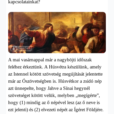
kapcsolatainkat?
A mai vasárnappal már a nagyböjti időszak
feléhez érkeztünk. A Húsvétra készülünk, amely
az Istennel kötött szövetség megújítását jelentette
már az Ószövetségben is.
Húsvétkor a zsidó nép
azt ünnepelte, hogy Jahve a Sínai hegynél
szövetséget kötött velük, melyben „megígérte”,
hogy (1) mindig az
ő
népével lesz (az ő neve is
ezt jelenti) és (2) elvezeti népét az Ígéret Földjére.