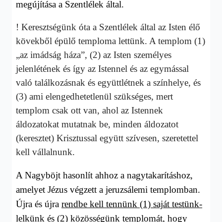
megújítása a Szentlélek által.
! Keresztségünk óta a Szentlélek által az Isten élő
kövekből épülő temploma lettünk. A templom (1)
„az imádság háza”, (2) az Isten személyes
jelenlétének és így az Istennel és az egymással
való találkozásnak és együttlétnek a színhelye, és
(3) ami elengedhetetlenül szükséges, mert
templom csak ott van, ahol az Istennek
áldozatokat mutatnak be, minden áldozatot
(keresztet) Krisztussal együtt szívesen, szeretettel
kell vállalnunk.
A Nagyböjt hasonlít ahhoz a nagytakarításhoz,
amelyet Jézus végzett a jeruzsálemi templomban.
Újra és újra
rendbe kell tennünk (1) saját testünk-
lelkünk és (2) közösségünk templomát, hogy