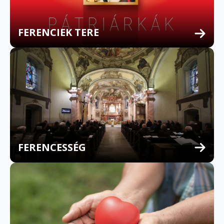
FERENCIEK TERE
FERENCESSÉG
MULTILINGUAL CONFESSION