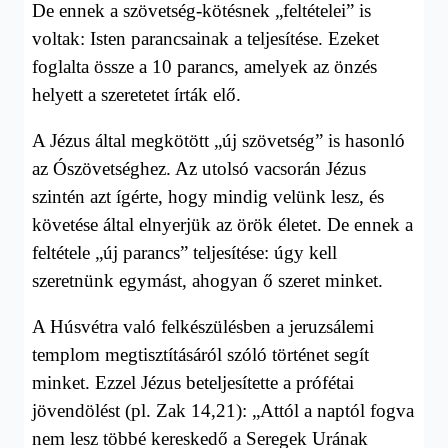
De ennek a szövetség-kötésnek „feltételei” is
voltak: Isten parancsainak a teljesítése. Ezeket
foglalta össze a 10 parancs, amelyek az önzés
helyett a szeretetet írták elő.
A Jézus által megkötött „új szövetség” is hasonló
az Ószövetséghez. Az
utolsó vacsorán Jézus
szintén azt ígérte, hogy mindig velünk lesz, és
követése által elnyerjük az örök életet. De ennek a
feltétele „új parancs” teljesítése: úgy kell
szeretnünk egymást, ahogyan ő szeret minket.
A Húsvétra való felkészülésben a jeruzsálemi
templom megtisztításáról szóló történet segít
minket. Ezzel Jézus beteljesítette a prófétai
jövendölést (pl. Zak 14,21): „Attól a naptól fogva
nem lesz többé kereskedő a Seregek Urának