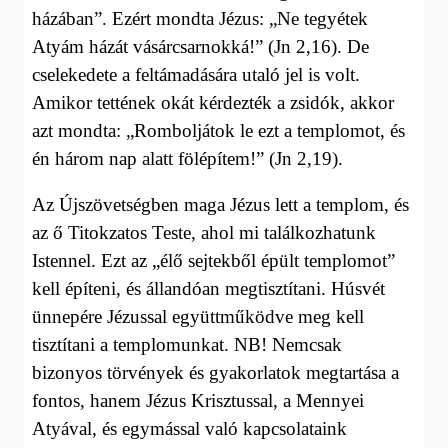
házában”. Ezért mondta Jézus: „
Ne tegyétek
Atyám házát vásárcsarnokká!” (Jn 2,16). De
cselekedete a feltámadására utaló jel is volt.
Amikor tettének okát kérdezték a zsidók, akkor
azt mondta: „Romboljátok le ezt a templomot, és
én három nap alatt fölépítem!” (Jn 2,19).
A
z Újszövetségben maga Jézus lett a templom, és
a
z ő Titokzatos Teste, ahol mi találkozhatunk
Istennel. Ezt az „élő sejtekből épült templomot”
kell építeni, és állandóan megtisztítani. Húsvét
ünnepére Jézussal együttműködve meg kell
tisztítani a templomunkat. NB! Nemcsak
bizonyos törvények és gyakorlatok megtartása a
fontos, hanem Jézus Krisztussal, a Mennyei
Atyával, és egymással való kapcsolataink