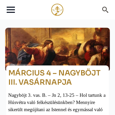
Search
for:
MÁRCIUS 4 – NAGYBÖJT
III. VASÁRNAPJA
Nagyb
ö
jt 3. vas. B. – Jn 2, 13-25 – Hol tartunk a
Húsvétra való felkészülésünkben? Mennyire
sikerült megújítani az Istennel és egymással való