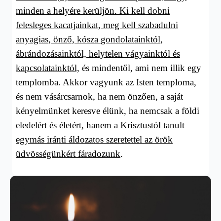
minden a helyére kerüljön. Ki kell dobni
felesleges kacatjainkat, meg kell szabadulni
anyagias, önz
ő, kósza
gondolatainktól,
ábrándozásainktól, helytelen vágyainktól és
kapcsolatainktól,
és mindentől,
ami nem illik egy
templomba. Akkor vagyunk az Isten temploma,
és nem vásárcsarnok, ha nem önzően, a saját
kényelmünket keresve élünk, ha nemcsak a földi
eledelért és életért, hanem a
Krisztustól tanult
egymás iránti áldozatos szeretettel az örök
üdvösségünkért fáradozunk
.