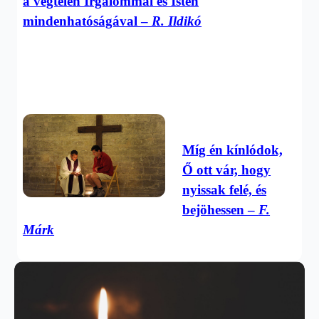
a végtelen Irgalommal és Isten
mindenhatóságával –
R. Ildikó
Míg én kínlódok,
Ő ott vár, hogy
nyissak felé, és
bejöhessen –
F.
Márk