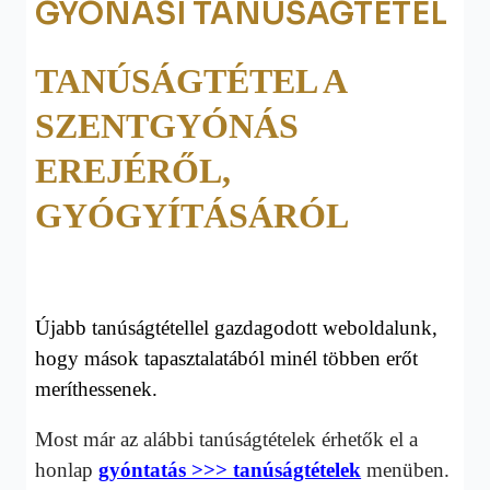
GYÓNÁSI TANÚSÁGTÉTEL
TANÚSÁGTÉTEL A
SZENTGYÓNÁS
EREJÉRŐL,
GYÓGYÍTÁSÁRÓL
Újabb tanúságtétellel gazdagodott weboldalunk,
hogy mások tapasztalatából minél többen erőt
meríthessenek.
Most már az alábbi tanúságtételek érhetők el a
honlap
gyóntatás >>> tanúságtételek
menüben.