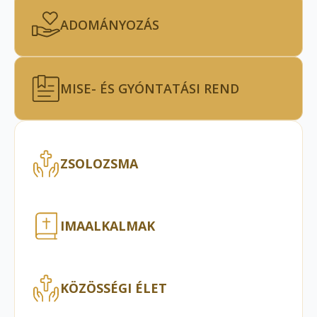
ADOMÁNYOZÁS
MISE- ÉS GYÓNTATÁSI REND
ZSOLOZSMA
IMAALKALMAK
KÖZÖSSÉGI ÉLET