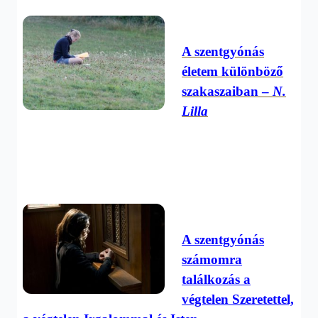
A szentgyónás
életem különböző
szakaszaiban –
N.
Lilla
A szentgyónás
számomra
találkozás a
végtelen Szeretettel,