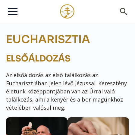
Search
for:
EUCHARISZTIA
ELSŐÁLDOZÁS
Az elsőáldozás az első találkozás az
Eucharisztiában jelen lévő Jézussal. Keresztény
életünk középpontjában van az Úrral való
találkozás, ami a kenyér és a bor magunkhoz
vételében valósul meg.