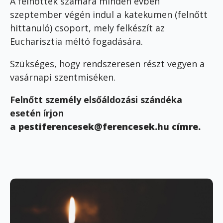
A felnőttek számára minden évben
szeptember végén indul a katekumen (felnőtt
hittanuló) csoport, mely felkészít az
Eucharisztia méltó fogadására.
Szükséges, hogy rendszeresen részt vegyen a
vasárnapi szentmiséken.
Felnőtt személy elsőáldozási szándéka
esetén írjon
a pestiferencesek@ferencesek.hu címre.