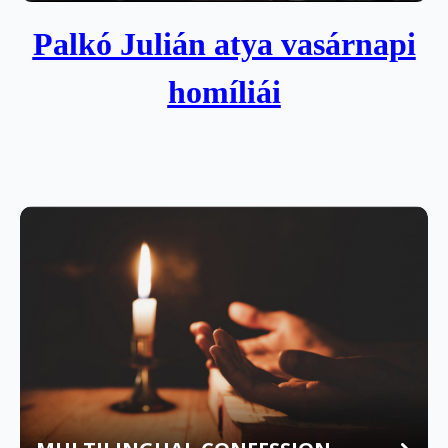
Palkó Julián atya vasárnapi
homíliái