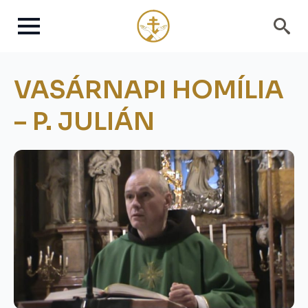
Search
for:
VASÁRNAPI HOMÍLIA
– P. JULIÁN