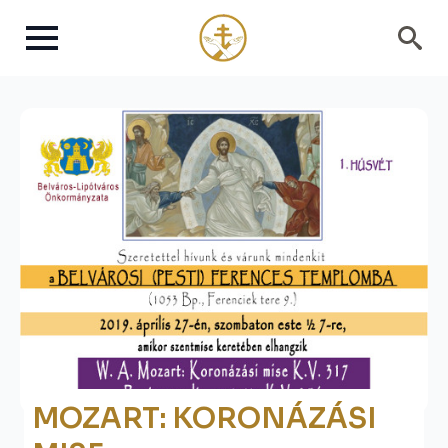
Search
for:
MOZART: KORONÁZÁSI