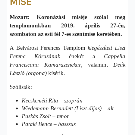
MISE
Mozart: Koronázási miséje szólal meg
templomunkban 2019. április 27-én,
szombaton az esti fél 7-es szentmise keretében.
A Belvárosi Ferences Templom
kiegészített Liszt
Ferenc Kórusának
énekét a
Cappella
Franciscana Kamarazenekar
, valamint
Deák
László (orgona)
kísérik.
Szólisták:
Kecskeméti Rita – szoprán
Wiedemann Bernadett (Liszt-díjas) – alt
Puskás Zsolt – tenor
Pataki Bence – basszus