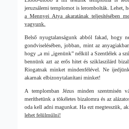
jeruzsálemi templomot is lerombolták. Lehet,
a Mennyei Atya akaratának teljesítésében 
vagyunk.
Belső nyugtalanságunk abból fakad, hogy ne
gondviselésében, jobban, mint az anyagiakba
hogy „a mi „igenünk” nélkül a Szentlélek a sz
bennünk azt az erős hitet és sziklaszilárd biz
Riogatnak minket mindenfélével. Ne ijedjünk
akarnak elbizonytalanítani minket!
A templomban Jézus minden szentmisén várj
meríthetünk a tökéletes bizalomra és az alázato
oda kell adni magunkat. Ha ezt megtesszük, a
lehet felülmúlni!