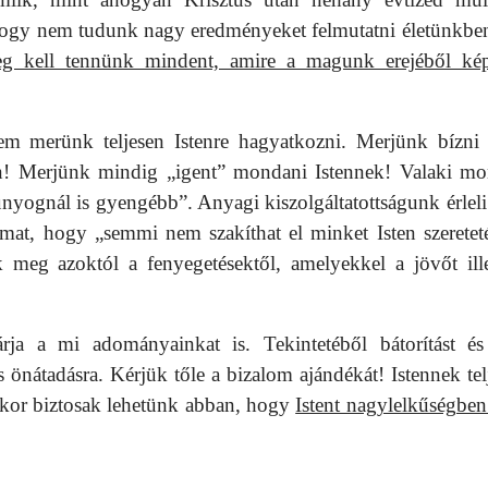
 hogy nem tudunk nagy eredményeket felmutatni életünkbe
meg kell tennünk mindent, amire a magunk erejéből ké
m merünk teljesen Istenre hagyatkozni. Merjünk bízni 
n! Merjünk mindig „igent” mondani Istennek! Valaki mo
únyognál is gyengébb”. Anyagi kiszolgáltatottságunk érlel
almat, hogy „semmi nem szakíthat el minket Isten szereteté
 meg azoktól a fenyegetésektől, amelyekkel a jövőt ill
a a mi adományainkat is. Tekintetéből bátorítást és
s önátadásra. Kérjük tőle a bizalom ajándékát! Istennek tel
kkor biztosak lehetünk abban, hogy
Istent nagylelkűségbe