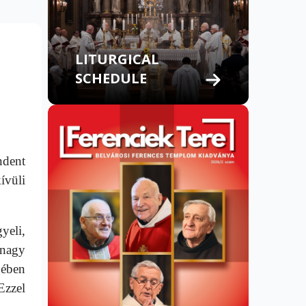
LITURGICAL
SCHEDULE
ndent
ívüli
yeli,
 nagy
gében
Ezzel