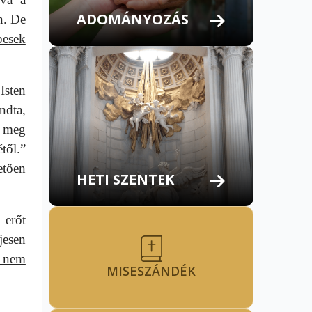
ADOMÁNYOZÁS
n. De
pesek
Isten
ndta,
i meg
től.”
etően
HETI SZENTEK
 erőt
jesen
n nem
MISESZÁNDÉK