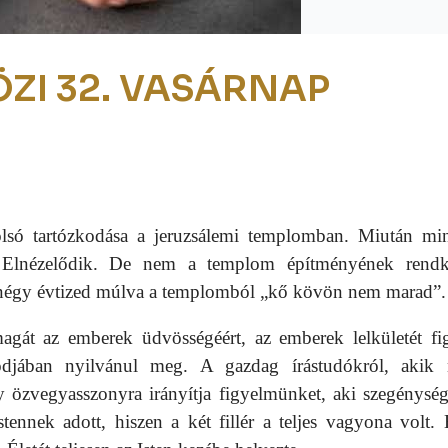
ÖZI 32. VASÁRNAP
olsó tartózkodása a jeruzsálemi templomban. Miután mi
 Elnézelődik. De nem a templom építményének rendk
 négy évtized múlva a templomból „kő kövön nem marad”.
gát az emberek üdvösségéért, az emberek lelkületét fig
djában nyilvánul meg. A gazdag írástudókról, akik
y özvegyasszonyra irányítja figyelmünket, aki szegénysé
ennek adott, hiszen a két fillér a teljes vagyona volt. 