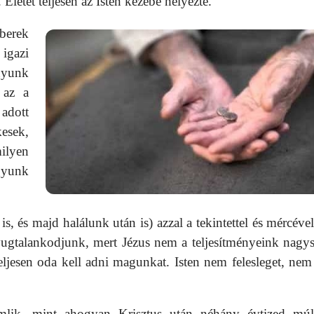
t. Életét teljesen az Isten kezébe helyezte.
mberek
igazi
nyunk
 az a
adott
esek,
ilyen
gyunk
s, és majd halálunk után is) azzal a tekintettel és mércével
gtalankodjunk, mert Jézus nem a teljesítményeink nagys
eljesen oda kell adni magunkat. Isten nem felesleget, nem
mlik, mint ahogyan Krisztus után néhány évtized mú