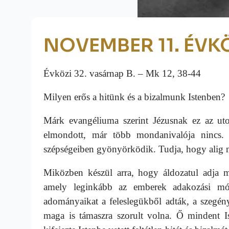
NOVEMBER 11. ÉVK
Évközi 32. vasárnap B. – Mk 12, 38-44
Milyen erős a hitünk és a bizalmunk Istenben?
Márk evangéliuma szerint Jézusnak ez az ut
elmondott, már több mondanivalója nincs.
szépségeiben gyönyörködik. Tudja, hogy alig
Miközben készül arra, hogy áldozatul adja ma
amely leginkább az emberek adakozási mó
adományaikat a feleslegükből adták, a szegén
maga is támaszra szorult volna. Ő mindent Ist