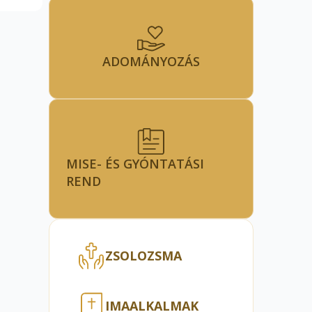
ADOMÁNYOZÁS
MISE- ÉS GYÓNTATÁSI
REND
ZSOLOZSMA
IMAALKALMAK