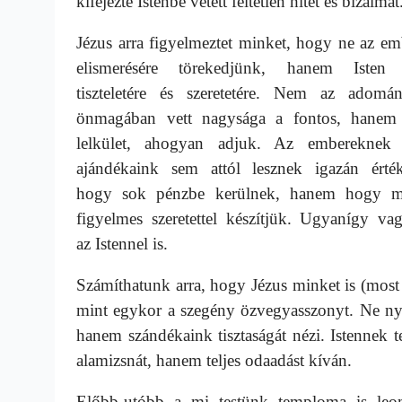
kifejezte Istenbe vetett feltétlen hitét és bizalmá
Jézus arra figyelmeztet minket, hogy ne az e
elismerésére törekedjünk, hanem Isten 
tiszteletére és szeretetére. Nem az adomá
önmagában vett nagysága a fontos, hanem
lelkület, ahogyan adjuk. Az embereknek 
ajándékaink sem attól lesznek igazán érték
hogy sok pénzbe kerülnek, hanem hogy m
figyelmes szeretettel készítjük. Ugyanígy va
az Istennel is.
Számíthatunk arra, hogy Jézus minket is (most i
mint egykor a szegény özvegyasszonyt. Ne nyu
hanem szándékaink tisztaságát nézi. Istennek t
alamizsnát, hanem teljes odaadást kíván.
Előbb-utóbb a mi testünk temploma is leo