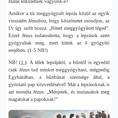
Hálás lelkületűek vagyunk-e?
Amikor a tíz meggyógyult leprás közül az egyik
visszatért Jézushoz, hogy köszönetet mondjon, az
Úr így szólt hozzá: „Hited meggyógyított téged”.
Ezzel Jézus tudatosította, hogy a leprások azért
gyógyultak meg, mert hittek az ő gyógyító
erejében. (1-5 NB!)
NB! (
1.
): A lélek leprájától, a bűntől is egyedül
csak Jézus tud minket meggyógyítani, mégpedig
Egyházában, a bűnbánat szentsége által, a
gyóntató pap közvetítésével! Már a leprásoknak is
azt mondta Jézus: „Menjetek, és mutassátok meg
magatokat a papoknak!”