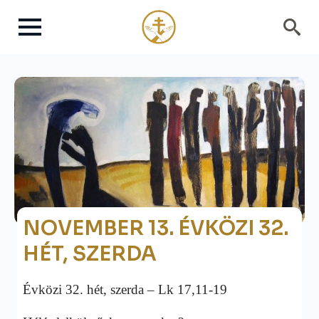
Search
for:
NOVEMBER 13. ÉVKÖZI 32.
HÉT, SZERDA
Évközi 32. hét, szerda – Lk 17,11-19