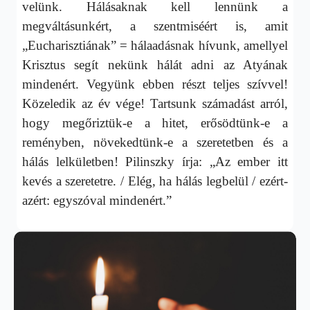
velünk. Hálásaknak kell lennünk a
megváltásunkért, a szentmiséért is, amit
„Eucharisztiának” = hálaadásnak hívunk, amellyel
Krisztus segít nekünk hálát adni az Atyának
mindenért. Vegyünk ebben részt teljes szívvel!
Közeledik az év vége! Tartsunk számadást arról,
hogy megőriztük-e a hitet, erősödtünk-e a
reményben, növekedtünk-e a szeretetben és a
hálás lelkületben! Pilinszky írja: „Az ember itt
kevés a szeretetre. / Elég, ha hálás legbelül / ezért-
azért: egyszóval mindenért.”