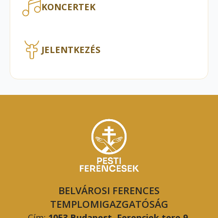
KONCERTEK
JELENTKEZÉS
BELVÁROSI FERENCES
TEMPLOMIGAZGATÓSÁG
Cím:
1053 Budapest, Ferenciek tere 9.