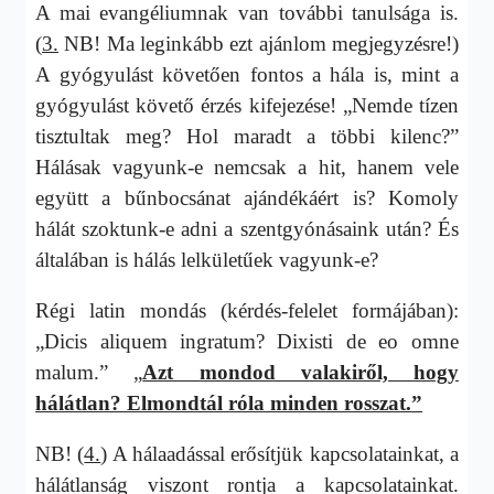
A mai evangéliumnak van további tanulsága is.
(
3.
NB! Ma leginkább ezt ajánlom megjegyzésre!)
A gyógyulást követően fontos a hála is, mint a
gyógyulást követő érzés kifejezése! „Nemde tízen
tisztultak meg? Hol maradt a többi kilenc?”
Hálásak vagyunk-e nemcsak a hit, hanem vele
együtt a bűnbocsánat ajándékáért is? Komoly
hálát szoktunk-e adni a szentgyónásaink után? És
általában is hálás lelkületűek vagyunk-e?
Régi latin mondás (kérdés-felelet formájában):
„Dicis aliquem ingratum? Dixisti de eo omne
malum.” „
Azt mondod valakiről, hogy
hálátlan? Elmondtál róla minden rosszat.
”
NB! (
4.
) A hálaadással erősítjük kapcsolatainkat, a
hálátlanság viszont rontja a kapcsolatainkat.