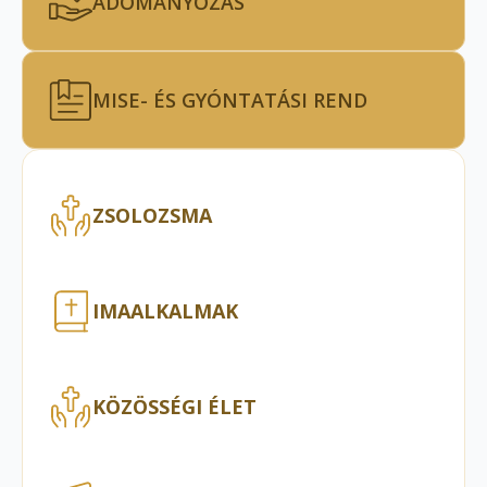
ADOMÁNYOZÁS
MISE- ÉS GYÓNTATÁSI REND
ZSOLOZSMA
IMAALKALMAK
KÖZÖSSÉGI ÉLET