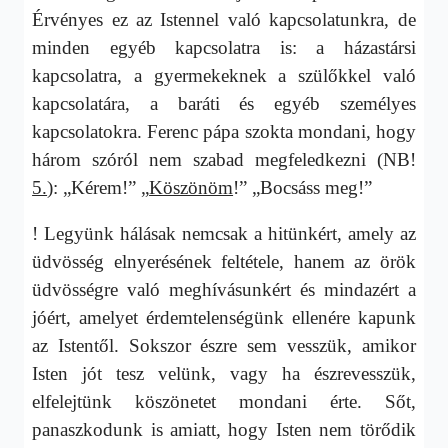
Érvényes ez az Istennel való kapcsolatunkra, de
minden egyéb kapcsolatra is: a házastársi
kapcsolatra, a gyermekeknek a szülőkkel való
kapcsolatára, a baráti és egyéb személyes
kapcsolatokra. Ferenc pápa szokta mondani, hogy
három szóról nem szabad megfeledkezni (NB!
5.
): „Kérem!” „
Köszönöm
!” „Bocsáss meg!”
! Legyünk hálásak nemcsak a hitünkért, amely az
üdvösség elnyerésének feltétele, hanem az örök
üdvösségre való meghívásunkért és mindazért a
jóért, amelyet érdemtelenségünk ellenére kapunk
az Istentől. Sokszor észre sem vesszük, amikor
Isten jót tesz velünk, vagy ha észrevesszük,
elfelejtünk köszönetet mondani érte. Sőt,
panaszkodunk is amiatt, hogy Isten nem törődik