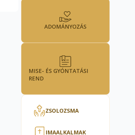
ADOMÁNYOZÁS
MISE- ÉS GYÓNTATÁSI
REND
ZSOLOZSMA
IMAALKALMAK