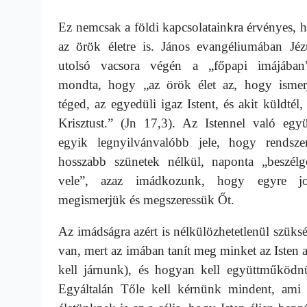
Ez nemcsak a földi kapcsolatainkra érvényes,
az örök életre is. János evangéliumában Jéz
utolsó vacsora végén a „főpapi imájában
mondta, hogy „az örök élet az, hogy ismer
téged, az egyedüli igaz Istent, és akit küldtél,
Krisztust.” (Jn 17,3). Az Istennel való együ
egyik legnyilvánvalóbb jele, hogy rendszer
hosszabb szünetek nélkül, naponta „beszélg
vele”, azaz imádkozunk, hogy egyre j
megismerjük és megszeressük Őt.
Az imádságra azért is nélkülözhetetlenül szük
van, mert az imában tanít meg minket az Isten 
kell járnunk), és hogyan kell együttműködnü
Egyáltalán Tőle kell kérnünk mindent, ami 