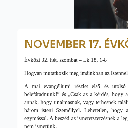
NOVEMBER 17. ÉVKÖ
Évközi 32. hét, szombat – Lk 18, 1-8
Hogyan mutatkozik meg imáinkban az Istennel 
A mai evangéliumi részlet első és utols
belefáradnunk!” és „Csak az a kérdés, hogy a
annak, hogy unalmasnak, vagy terhesnek talá
három isteni Személlyel. Lehetetlen, hogy 
egymással. A beszéd az ismeretszerzésnek a leg
nem ismerünk.