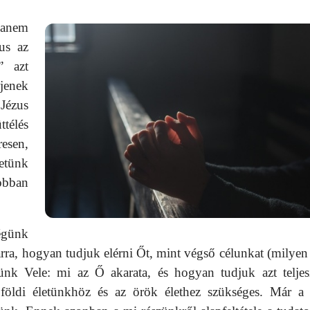
 hanem
us az
” azt
jenek
 Jézus
ttélés
esen,
etünk
obban
ségünk
arra, hogyan tudjuk elérni Őt, mint végső célunkat (milyen
nk Vele: mi az Ő akarata, és hogyan tudjuk azt teljesí
földi életünkhöz és az örök élethez szükséges. Már a 