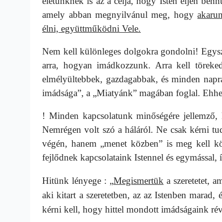
életünknek is az a célja, hogy Isten éljen ben
amely abban megnyilvánul meg, hogy
akarun
élni, együttműködni Vele.
Nem kell különleges dolgokra gondolni! Egysz
arra, hogyan imádkozzunk. Arra kell törek
elmélyültebbek, gazdagabbak, és minden napra
imádsága”, a „Miatyánk” magában foglal. Ehhez
! Minden kapcsolatunk minőségére jellemző, 
Nemrégen volt szó a háláról. Ne csak kérni t
végén, hanem „menet közben” is meg kell kös
fejlődnek kapcsolataink Istennel és egymással,
Hitünk lényege : „
Megismertük
a szeretetet, a
aki kitart a szeretetben, az az Istenben marad, 
kérni kell, hogy hittel mondott imádságaink rév