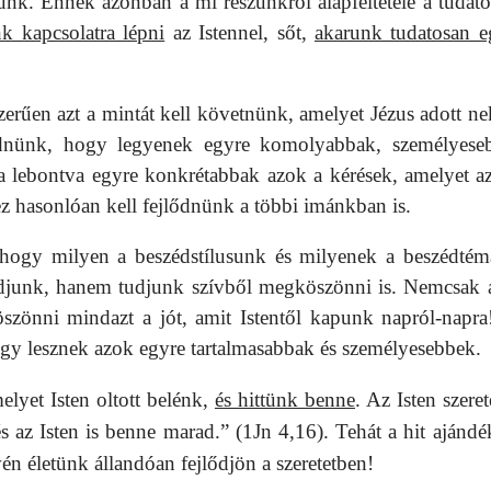
nünk. Ennek azonban a mi részünkről alapfeltétele a tudato
k kapcsolatra lépni
az Istennel, sőt,
akarunk tudatosan e
erűen azt a mintát kell követnünk, amelyet Jézus adott n
ednünk, hogy legyenek egyre komolyabbak, személyese
 lebontva egyre konkrétabbak azok a kérések, amelyet a
 hasonlóan kell fejlődnünk a többi imánkban is.
hogy milyen a beszédstílusunk és milyenek a beszédtém
udjunk, hanem tudjunk szívből megköszönni is. Nemcsak 
zönni mindazt a jót, amit Istentől kapunk napról-napra
 így lesznek azok egyre tartalmasabbak és személyesebbek.
melyet Isten oltott belénk,
és hittünk benne
. Az Isten szeret
és az Isten is benne marad.” (1Jn 4,16). Tehát a hit ajándék
én életünk állandóan fejlődjön a szeretetben!