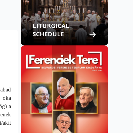
LITURGICAL
SCHEDULE
zabad
z oka
óg) a
jenek
/akit