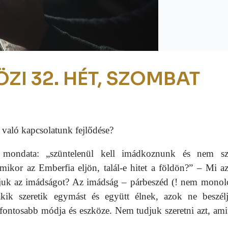
ZI 32. HÉT, SZOMBAT
való kapcsolatunk fejlődése?
ó mondata: „szüntelenül kell imádkoznunk és nem s
mikor az Emberfia eljön, talál-e hitet a földön?” – Mi a
ljuk az imádságot? Az imádság – párbeszéd (! nem monol
akik szeretik egymást és együtt élnek, azok ne beszél
fontosabb módja és eszköze. Nem tudjuk szeretni azt, amit