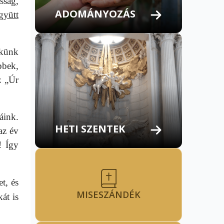
sság,
ADOMÁNYOZÁS
gyütt
ekünk
bbek,
z „Úr
áink.
HETI SZENTEK
az év
! Így
et, és
MISESZÁNDÉK
át is