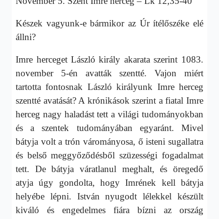
November 5. Szent Imre herceg – Lk 12,35-40
Készek vagyunk-e bármikor az Úr ítélőszéke elé
állni?
Imre herceget László király akarata szerint 1083.
november 5-én avatták szentté. Vajon miért
tartotta fontosnak László királyunk Imre herceg
szentté avatását? A krónikások szerint a fiatal Imre
herceg nagy haladást tett a világi tudományokban
és a szentek tudományában egyaránt. Mivel
bátyja volt a trón várományosa, ő isteni sugallatra
és belső meggyőződésből szüzességi fogadalmat
tett. De bátyja váratlanul meghalt, és öregedő
atyja úgy gondolta, hogy Imrének kell bátyja
helyébe lépni. István nyugodt lélekkel készült
kiváló és engedelmes fiára bízni az ország