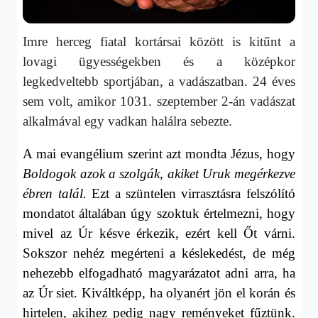
Imre herceg fiatal kortársai között is kitűnt a
lovagi ügyességekben és a középkor
legkedveltebb sportjában, a vadászatban. 24 éves
sem volt, amikor 1031. szeptember 2-án vadászat
alkalmával egy vadkan halálra sebezte.
A mai evangélium szerint azt mondta Jézus, hogy
Boldogok azok a szolgák, akiket Uruk megérkezve
ébren talál.
Ezt a szüntelen virrasztásra felszólító
mondatot általában úgy szoktuk értelmezni, hogy
mivel az Úr késve érkezik, ezért kell Őt várni.
Sokszor nehéz megérteni a késlekedést, de még
nehezebb elfogadható magyarázatot adni arra, ha
az Úr siet. Kiváltképp, ha olyanért jön el korán és
hirtelen, akihez pedig nagy reményeket fűztünk.