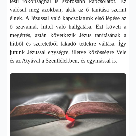
testi rokonságnál is szorosabb kapcsolatot. Ez
valósul meg azokban, akik az ő tanítása szerint
élnek. A Jézussal való kapcsolatunk első lépése az
ő szavainak hittel való hallgatása. Ezt követi a
megértés, aztán következik Jézus tanításának a
hitből és szeretetből fakadó tettekre váltása. Így
jutunk Jézussal egységre, illetve közösségre Vele
és az Atyával a Szentlélekben, és egymással is.