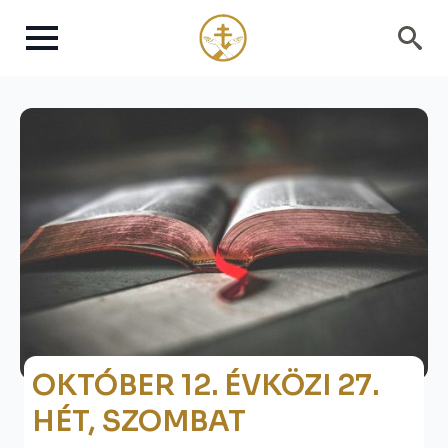
Search
for:
OKTÓBER 12. ÉVKÖZI 27.
HÉT, SZOMBAT