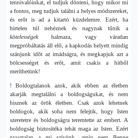
tennivalóinkat, el tudjuk dönteni, hogy mikor mi
a fontos, meg tudjuk találni a helyes módszereket,
és erőt is ad a kitartó küzdelemre. Ezért, ha
hirtelen túl nehéznek és nagynak tűnik a
kötelességek
halmaza, vagy váratlan
megpróbáltatás áll elő, a kapkodás helyett mindig
szánjunk időt az imádságra, és megkapjuk azt a
bölcsességet és erőt, amit csakis a hitből
meríthetünk!
! Boldogtalanok azok, akik ebben az életben
akarják megtalálni a boldogságukat, és nem
hisznek az örök életben. Csak azok lehetnek
boldogok, akik soha nem felejtik, hogy Isten
szeretetre és boldogságra teremtette az embert. A
boldogság biztosítéka tehát maga az Isten. Ezért
nyugtalan a mi szívünk, amíg nem Benne