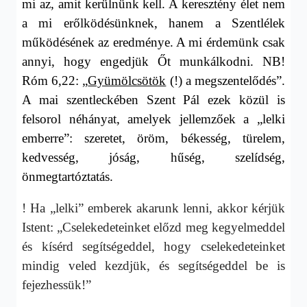
mi az, amit kerülnünk kell. A keresztény élet nem
a mi erőlködésünknek, hanem a Szentlélek
működésének az eredménye. A mi érdemünk csak
annyi, hogy engedjük Őt munkálkodni. NB!
Róm 6,22: „
Gyümölcsötök
(!) a megszentelődés”.
A mai szentleckében Szent Pál ezek közül is
felsorol néhányat, amelyek jellemzőek a „lelki
emberre”: szeretet, öröm, békesség, türelem,
kedvesség, jóság, hűség, szelídség,
önmegtartóztatás.
! Ha „lelki” emberek akarunk lenni, akkor kérjük
Istent: „Cselekedeteinket előzd meg kegyelmeddel
és kísérd segítségeddel, hogy cselekedeteinket
mindig veled kezdjük, és segítségeddel be is
fejezhessük!”