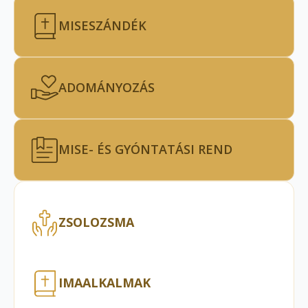
MISESZÁNDÉK
ADOMÁNYOZÁS
MISE- ÉS GYÓNTATÁSI REND
ZSOLOZSMA
IMAALKALMAK