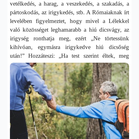
vetélkedés, a harag, a veszekedés, a szakadás, a
pártoskodás, az irigykedés, stb. A Rómaiaknak írt
levelében figyelmeztet, hogy mivel a Lélekkel
való közösséget leghamarabb a hiú dicsvágy, az
irigység ronthatja meg, ezért „Ne törtessünk
kihívóan, egymásra irigykedve hiú dicsőség
után!”
Hozzáteszi: „Ha test szerint éltek, meg