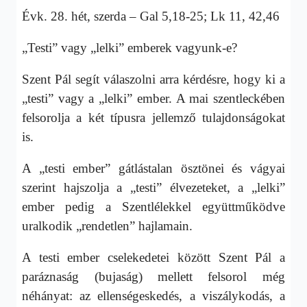
Évk. 28. hét, szerda – Gal 5,18-25; Lk 11, 42,46
„Testi” vagy „lelki” emberek vagyunk-e?
Szent Pál segít válaszolni arra kérdésre, hogy ki a
„testi” vagy a „lelki” ember. A mai szentleckében
felsorolja a két típusra jellemző tulajdonságokat
is.
A „testi ember” gátlástalan ösztönei és vágyai
szerint hajszolja a „testi” élvezeteket, a „lelki”
ember pedig a Szentlélekkel együttműködve
uralkodik „rendetlen” hajlamain.
A testi ember cselekedetei között Szent Pál a
paráznaság (bujaság) mellett felsorol még
néhányat: az ellenségeskedés, a viszálykodás, a