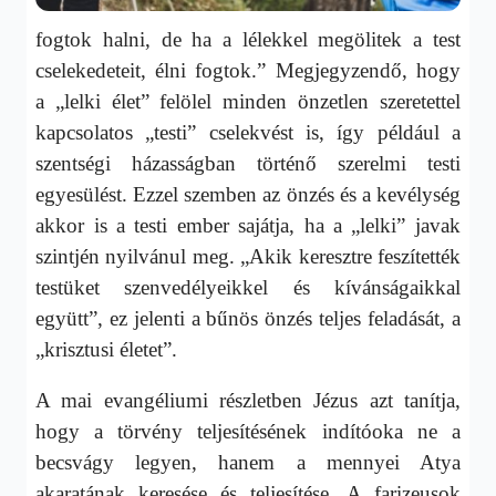
fogtok halni, de ha a lélekkel megölitek a test
cselekedeteit, élni fogtok.” Megjegyzendő, hogy
a „lelki élet” felölel minden önzetlen szeretettel
kapcsolatos „testi” cselekvést is, így például a
szentségi házasságban történő szerelmi testi
egyesülést. Ezzel szemben az önzés és a kevélység
akkor is a testi ember sajátja, ha a „lelki” javak
szintjén nyilvánul meg. „Akik keresztre feszítették
testüket szenvedélyeikkel és kívánságaikkal
együtt”, ez jelenti a bűnös önzés teljes feladását, a
„krisztusi életet”.
A mai evangéliumi részletben Jézus azt tanítja,
hogy a törvény teljesítésének indítóoka ne a
becsvágy legyen, hanem a mennyei Atya
akaratának keresése és teljesítése. A farizeusok