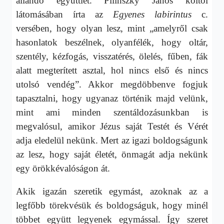
állandó együttlét. Pilinszky János költői
látomásában írta az
Egyenes labirintus
c.
versében, hogy olyan lesz, mint „amelyről csak
hasonlatok beszélnek, olyanfélék, hogy oltár,
szentély, kézfogás, visszatérés, ölelés, fűben, fák
alatt megterített asztal, hol nincs első és nincs
utolsó vendég”. Akkor megdöbbenve fogjuk
tapasztalni, hogy ugyanaz történik majd velünk,
mint ami minden szentáldozásunkban is
megvalósul, amikor Jézus saját Testét és Vérét
adja eledelül nekünk. Mert az igazi boldogságunk
az lesz, hogy saját életét, önmagát adja nekünk
egy örökkévalóságon át.
Akik igazán szeretik egymást, azoknak az a
legfőbb törekvésük és boldogságuk, hogy minél
többet együtt legyenek egymással. Így szeret