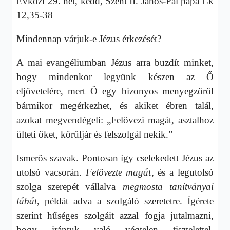
Évközi 29. hét, kedd, Szent II. János-Pál pápa Lk
12,35-38
Mindennap várjuk-e Jézus érkezését?
A mai evangéliumban Jézus arra buzdít minket,
hogy mindenkor legyünk készen az Ő
eljövetelére, mert Ő egy bizonyos menyegzőről
bármikor megérkezhet, és akiket ébren talál,
azokat megvendégeli: „Felövezi magát, asztalhoz
ülteti őket, körüljár és felszolgál nekik.”
Ismerős szavak. Pontosan így cselekedett Jézus az
utolsó vacsorán.
Felövezte magát
, és a legutolsó
szolga szerepét vállalva
megmosta tanítványai
lábát
, példát adva a szolgáló szeretetre. Ígérete
szerint hűséges szolgáit azzal fogja jutalmazni,
hogy irántuk való végtelen tisztelettel,