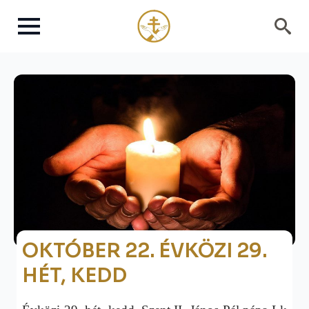
Search
for:
OKTÓBER 22. ÉVKÖZI 29.
HÉT, KEDD