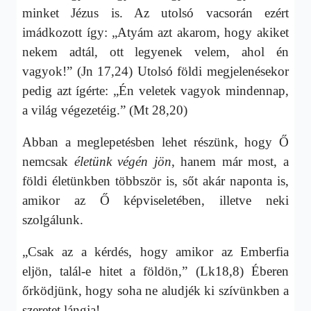
minket Jézus is. Az utolsó vacsorán ezért
imádkozott így: „Atyám azt akarom, hogy akiket
nekem adtál, ott legyenek velem, ahol én
vagyok!” (Jn 17,24) Utolsó földi megjelenésekor
pedig azt ígérte: „Én veletek vagyok mindennap,
a világ végezetéig.” (Mt 28,20)
Abban a meglepetésben lehet részünk, hogy Ő
nemcsak
életünk végén jön
, hanem már most, a
földi életünkben többször is, sőt akár naponta is,
amikor az Ő képviseletében, illetve neki
szolgálunk.
„Csak az a kérdés, hogy amikor az Emberfia
eljön, talál-e hitet a földön,” (Lk18,8) Éberen
őrködjünk, hogy soha ne aludjék ki szívünkben a
szeretet lángja!