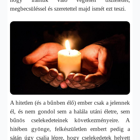
megbecsüléssel és szeretettel majd ismét ezt teszi.
A hitetlen (és a bűnben élő) ember csak a jelennek
él, és nem gondol sem a halála utáni életre, sem
bűnös cselekedeteinek következményeire. A
hitében gyönge, felkészületlen embert pedig a
sátán úgy csalja lépre, hogy cselekedetek helyett