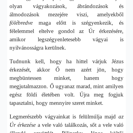
olyan vágyakozások, ábrándozások és
álmodozások mezejére viszi, amelyekből
fölébredve
maga előtt is szégyenkezik, és
félelemmel eltelve gondol az Úr érkezésére,
amikor legszégyenletesebb vágyai is
nyilvánosságra kerülnek.
Tudnunk kell, hogy ha hittel várjuk Jézus
érkezését, akkor Ő nem azért jön, hogy
megbüntessen minket, hanem hogy
megjutalmazzon. Ő ugyanaz marad, mint amilyen
egész földi életében volt. Újra meg fogjuk
tapasztalni, hogy mennyire szeret minket.
Legmerészebb vágyainkat is felülmúlja majd
az
Úr érkezése
a vele való találkozás, sőt a vele való