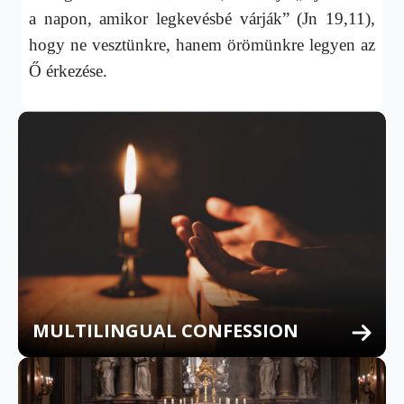
a napon, amikor legkevésbé várják” (Jn 19,11),
hogy ne vesztünkre, hanem örömünkre legyen az
Ő érkezése.
MULTILINGUAL CONFESSION