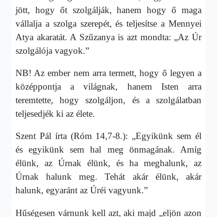
jött, hogy őt szolgálják, hanem hogy ő maga
vállalja a szolga szerepét, és teljesítse a Mennyei
Atya akaratát. A Szűzanya is azt mondta: „Az Úr
szolgálója vagyok.”
NB! Az ember nem arra termett, hogy ő legyen a
középpontja a világnak, hanem Isten arra
teremtette, hogy szolgáljon, és a szolgálatban
teljesedjék ki az élete.
Szent Pál írta (Róm 14,7-8.): „Egyikünk sem él
és egyikünk sem hal meg önmagának. Amíg
élünk, az Úrnak élünk, és ha meghalunk, az
Úrnak halunk meg. Tehát akár élünk, akár
halunk, egyaránt az Úréi vagyunk.”
Hűségesen várnunk kell azt, aki majd „eljön azon