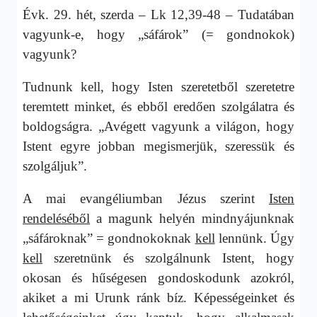
Évk. 29. hét, szerda – Lk 12,39-48 – Tudatában
vagyunk-e, hogy „sáfárok” (= gondnokok)
vagyunk?
Tudnunk kell, hogy Isten szeretetből szeretetre
teremtett minket, és ebből eredően szolgálatra és
boldogságra. „Avégett vagyunk a világon, hogy
Istent egyre jobban megismerjük, szeressük és
szolgáljuk”.
A mai evangéliumban Jézus szerint
Isten
rendeléséből
a magunk helyén mindnyájunknak
„sáfároknak” = gondnokoknak
kell
lennünk. Úgy
kell
szeretnünk és szolgálnunk Istent, hogy
okosan és hűségesen gondoskodunk azokról,
akiket a mi Urunk ránk bíz. Képességeinket és