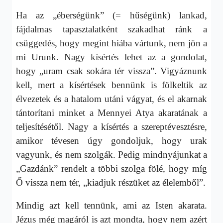
Ha az „éberségünk” (= hűségünk) lankad,
fájdalmas tapasztalatként szakadhat ránk a
csüggedés, hogy megint hiába vártunk, nem jön a
mi Urunk. Nagy kísértés lehet az a gondolat,
hogy „uram csak sokára tér vissza”. Vigyáznunk
kell, mert a kísértések bennünk is fölkeltik az
élvezetek és a hatalom utáni vágyat, és el akarnak
tántorítani minket a Mennyei Atya akaratának a
teljesítésétől. Nagy a kísértés a szereptévesztésre,
amikor tévesen úgy gondoljuk, hogy urak
vagyunk, és nem szolgák. Pedig mindnyájunkat a
„Gazdánk” rendelt a többi szolga fölé, hogy míg
Ő vissza nem tér, „kiadjuk részüket az élelemből”.
Mindig azt kell tennünk, ami az Isten akarata.
Jézus még magáról is azt mondta, hogy nem azért