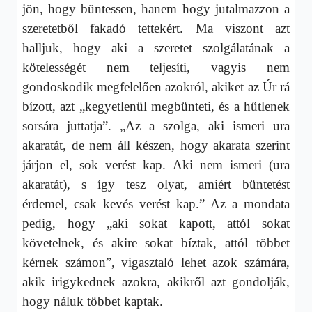
jön, hogy büntessen, hanem hogy jutalmazzon a
szeretetből fakadó tettekért. Ma viszont azt
halljuk, hogy aki a szeretet szolgálatának a
kötelességét nem teljesíti, vagyis nem
gondoskodik megfelelően azokról, akiket az Úr rá
bízott, azt „kegyetlenül megbünteti, és a hűtlenek
sorsára juttatja”. „Az a szolga, aki ismeri ura
akaratát, de nem áll készen, hogy akarata szerint
járjon el, sok verést kap. Aki nem ismeri (ura
akaratát), s így tesz olyat, amiért büntetést
érdemel, csak kevés verést kap.” Az a mondata
pedig, hogy „aki sokat kapott, attól sokat
követelnek, és akire sokat bíztak, attól többet
kérnek számon”, vigasztaló lehet azok számára,
akik irigykednek azokra, akikről azt gondolják,
hogy náluk többet kaptak.