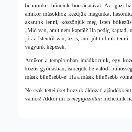
bennünket bűneink bocsánatával. Az igazi há
amikor másokhoz kezdjük magunkat hasonlítan
akarunk lenni, köszönjük meg Isten bőkezűség
„Mid van, amit nem kaptál? Ha pedig kaptad, 
jó az Istentől van, az is, ami jót tudunk tenni
vagyunk képesek.
Amikor a templomban imádkozunk, egy közöss
közös gyónásban, ismerjük be valódi bűnösségü
másik bűnösebb-e! Ha a másik bűnösebb volna, a
Ne csak tetteinket hozzuk áldozati ajándékkén
vámos! Akkor mi is
megigazultan
mehetünk ha