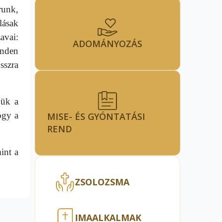
runk,
lásak
avai:
ADOMÁNYOZÁS
inden
sszra
jük a
ogy a
MISE- ÉS GYÓNTATÁSI
REND
int a
ZSOLOZSMA
IMAALKALMAK