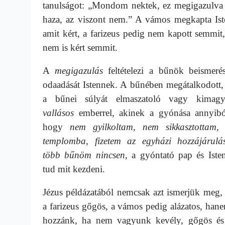
tanulságot: „Mondom nektek, ez megigazulva
haza, az viszont nem.” A vámos megkapta Iste
amit kért, a farizeus pedig nem kapott semmit
nem is kért semmit.
A
megigazulás
feltételezi a bűnök beismeré
odaadását Istennek. A bűnében megátalkodott,
a bűnei súlyát elmaszatoló vagy kimagy
vallásos
emberrel, akinek a gyónása annyiból
hogy
nem gyilkoltam, nem sikkasztottam, 
templomba, fizetem az egyházi hozzájárulás
több bűnöm nincsen
, a gyóntató pap és Iste
tud mit kezdeni.
Jézus példázatából nemcsak azt ismerjük meg,
a farizeus gőgös, a vámos pedig alázatos, hanem
hozzánk, ha nem vagyunk kevély, gőgös és