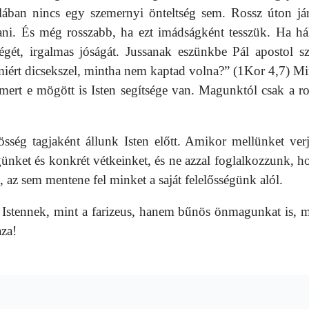
lában nincs egy szemernyi önteltség sem. Rossz úton já
i. És még rosszabb, ha ezt imádságként tesszük. Ha há
ét, irgalmas jóságát. Jussanak eszünkbe Pál apostol sz
miért dicsekszel, mintha nem kaptad volna?” (1Kor 4,7) M
, mert e mögött is Isten segítsége van. Magunktól csak a ro
ég tagjaként állunk Isten előtt. Amikor mellünket ver
nket és konkrét vétkeinket, és ne azzal foglalkozzunk, h
z sem mentene fel minket a saját felelősségünk alól.
t Istennek, mint a farizeus, hanem bűnös önmagunkat is, m
za!