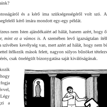
gaink?
ntosságáról és a kérő ima szükségességéről volt szó. 
megfelelő kérő imára mondott egy-egy példát.
izeus nem Isten ajándékaiért ad hálát, hanem azért, hogy 
er, mint ez a vámos is
. A szemében levő igazságtalan ítél
a szívében kevélység van, mert azért ad hálát, hogy nem b
ettel ítélkezik mások felett, nagyon súlyos bűnöket tételezv
rés, csak önelégült bizonygatása saját kiválóságának.
kozik
 hogy
 fogja
ívvel,
 Légy
gzi a