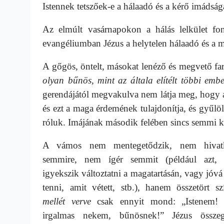
Istennek tetszőek-e a hálaadó és a kérő imádsá
Az elmúlt vasárnapokon a hálás lelkület fo
evangéliumban Jézus a helytelen hálaadó és a 
A gőgös, öntelt, másokat lenéző és megvető far
olyan bűnös, mint az általa elítélt többi emb
gerendájától megvakulva
nem látja meg, hogy 
és ezt a maga érdemének tulajdonítja, és gyűlöl
róluk. Imájának második felében sincs semmi ké
A vámos nem mentegetődzik, nem hivat
semmire, nem ígér semmit (például azt,
igyekszik változtatni a magatartásán, vagy jóvá
tenni, amit vétett, stb.), hanem összetört sz
mellét verve
csak ennyit mond: „Istenem!
irgalmas nekem, bűnösnek!” Jézus össze