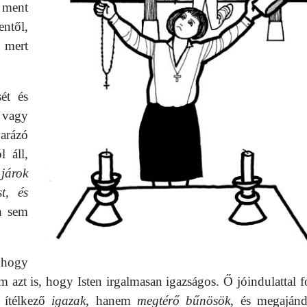
 ment
ntől,
, mert
sét és
 vagy
arázó
 áll,
járok
t, és
n sem
 hogy
 azt is, hogy Isten irgalmasan igazságos. Ő jóindulattal f
 ítélkező
igazak
, hanem
megtérő bűnösök
, és megaján