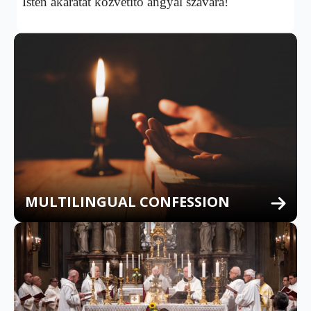
Isten akaratát közvetítő angyal szavára!
MULTILINGUAL CONFESSION