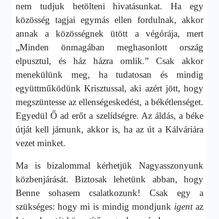
nem tudjuk betölteni hivatásunkat. Ha egy
közösség tagjai egymás ellen fordulnak, akkor
annak a közösségnek ütött a végórája, mert
„Minden önmagában meghasonlott ország
elpusztul, és ház házra omlik.” Csak akkor
menekülünk meg, ha tudatosan és mindig
együttműködünk Krisztussal, aki azért jött, hogy
megszüntesse az ellenségeskedést, a békétlenséget.
Egyedül Ő ad erőt a szelídségre. Az áldás, a béke
útját kell járnunk, akkor is, ha az út a Kálváriára
vezet minket.
Ma is bizalommal kérhetjük Nagyasszonyunk
közbenjárását. Biztosak lehetünk abban, hogy
Benne sohasem csalatkozunk! Csak egy a
szükséges: hogy mi is mindig mondjunk
igent
az