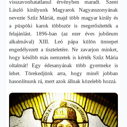
visszavonhatatlanul érvényben maradt. Szent
László királyunk Magyarok Nagyasszonyának
nevezte Szűz Máriát, majd több magyar király és
a püspöki karok többször is megerősítették a
felajánlást. 1896-ban (az ezer éves jubileum
alkalmával) XIII. Leó pápa külön ünnepet
engedélyezett a tiszteletére. Ne zavarjon minket,
hogy később más nemzetek is kérték Szűz Mária
oltalmát! Egy édesanyának több gyermeke is
lehet. Törekedjünk arra, hogy minél jobban
hasonlítsunk rá, mert azok állnak közelebb hozzá.