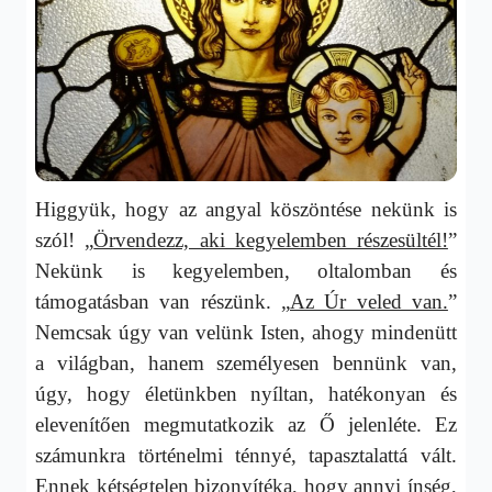
Higgyük, hogy az angyal köszöntése nekünk is
szól! „
Örvendezz, aki kegyelemben részesültél!
”
Nekünk is kegyelemben, oltalomban és
támogatásban van részünk. „
Az Úr veled van.
”
Nemcsak úgy van velünk Isten, ahogy mindenütt
a világban, hanem személyesen bennünk van,
úgy, hogy életünkben nyíltan, hatékonyan és
elevenítően megmutatkozik az Ő jelenléte. Ez
számunkra történelmi ténnyé, tapasztalattá vált.
Ennek kétségtelen bizonyítéka, hogy annyi ínség,