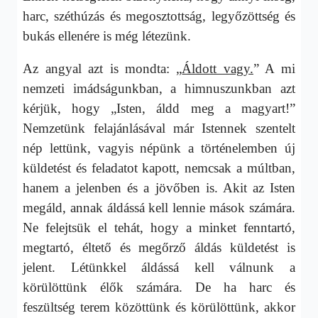
harc, széthúzás és megosztottság, legyőzöttség és
bukás ellenére is még létezünk.
Az angyal azt is mondta: „
Áldott vagy.
” A mi
nemzeti imádságunkban, a himnuszunkban azt
kérjük, hogy „Isten, áldd meg a magyart!”
Nemzetünk felajánlásával már Istennek szentelt
nép lettünk, vagyis népünk a történelemben új
küldetést és feladatot kapott, nemcsak a múltban,
hanem a jelenben és a jövőben is. Akit az Isten
megáld, annak áldássá kell lennie mások számára.
Ne felejtsük el tehát, hogy a minket fenntartó,
megtartó, éltető és megőrző áldás küldetést is
jelent. Létünkkel áldássá kell válnunk a
körülöttünk élők számára. De ha harc és
feszültség terem közöttünk és körülöttünk, akkor