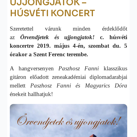
UJJONGJATOK –
HÚSVÉTI KONCERT
Szeretettel várunk minden érdeklődőt
az
Örvendjetek és ujjongjatok!
c. húsvéti
koncertre 2019. május 4-én, szombat du. 5
órakor a Szent Ferenc terembe.
A hangversenyen
Paszhosz Fanni
klasszikus
gitáron előadott zeneakadémiai diplomadarabjai
mellett
Paszhosz Fanni és Magyarics Dóra
énekeit hallhatjuk!