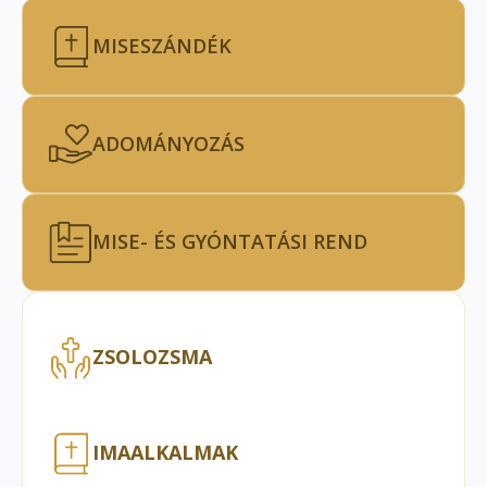
MISESZÁNDÉK
ADOMÁNYOZÁS
MISE- ÉS GYÓNTATÁSI REND
ZSOLOZSMA
IMAALKALMAK