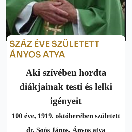
SZÁZ ÉVE SZÜLETETT
ÁNYOS ATYA
Aki szívében hordta
diákjainak testi és lelki
igényeit
100 éve, 1919. októberében született
dr. Soós János, Ányos atya