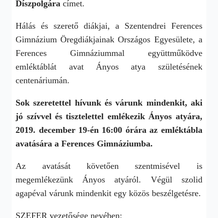
Díszpolgára
címet.
Hálás és szerető diákjai, a Szentendrei Ferences
Gimnázium Öregdiákjainak Országos Egyesülete, a
Ferences Gimnáziummal együttműködve
emléktáblát avat Ányos atya születésének
centenáriumán.
Sok szeretettel hívunk és várunk mindenkit, aki
jó szívvel és tisztelettel emlékezik Ányos atyára,
2019. december 19-én 16:00 órára az emléktábla
avatására a Ferences Gimnáziumba.
Az avatását követően szentmisével is
megemlékezünk Ányos atyáról. Végül szolid
agapéval várunk mindenkit egy közös beszélgetésre.
SZEFER vezetősége nevében: