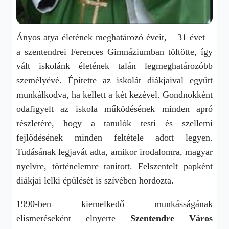
Ányos atya életének meghatározó éveit, – 31 évet –
a szentendrei Ferences Gimnáziumban töltötte, így
vált iskolánk életének talán legmeghatározóbb
személyévé. Építette az iskolát diákjaival együtt
munkálkodva, ha kellett a két kezével. Gondnokként
odafigyelt az iskola működésének minden apró
részletére, hogy a tanulók testi és szellemi
fejlődésének minden feltétele adott legyen.
Tudásának legjavát adta, amikor irodalomra, magyar
nyelvre, történe­lemre tanított. Felszentelt papként
diákjai lelki épülését is szívében hordozta.
1990-ben kiemelkedő munkásságának
elismeréseként elnyerte
Szentendre Város