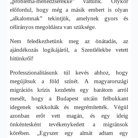
„probléma-menedzserekké” váltunk. Olykor
előfordul, hogy még a másik embert is olyan
„alkalomnak” tekintjük, amelynek gyors és
célirányos megoldásra van szüksége.
Nem feledkezhetünk meg az önátadás, az
ajándékozás logikájáról, a Szentlélekbe vetett
hitünkről!
Professzionalitásunk túl kevés ahhoz, hogy
megújítsuk a föld színét. A magyarországi
migrációs krízis kezdetén egy barátom arról
mesélt, hogy a Budapest utcáin felbukkant
idegenek sokkolták és megrémítették. Végül
azonban erőt vett magán, és egy ideig
önkéntesként tevékenykedett a migránsok
körében. „Egyszer egy almát adtam egy