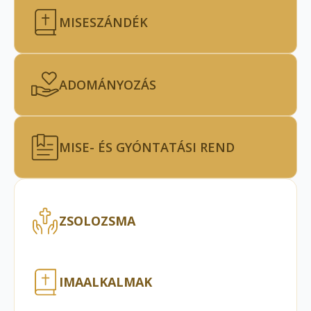
MISESZÁNDÉK
ADOMÁNYOZÁS
MISE- ÉS GYÓNTATÁSI REND
ZSOLOZSMA
IMAALKALMAK