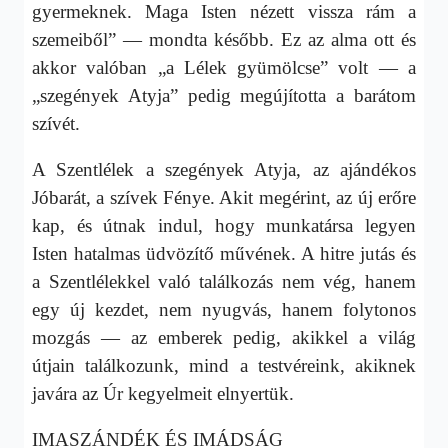
gyermeknek. Maga Isten nézett vissza rám a
szemeiből” — mondta később. Ez az alma ott és
akkor valóban „a Lélek gyümölcse” volt — a
„szegények Atyja” pedig megújította a barátom
szívét.
A Szentlélek a szegények Atyja, az ajándékos
Jóbarát, a szívek Fénye. Akit megérint, az új erőre
kap, és útnak indul, hogy munkatársa legyen
Isten hatalmas üdvözítő művének. A hitre jutás és
a Szentlélekkel való találkozás nem vég, hanem
egy új kezdet, nem nyugvás, hanem folytonos
mozgás — az emberek pedig, akikkel a világ
útjain találkozunk, mind a testvéreink, akiknek
javára az Úr kegyelmeit elnyertük.
IMASZÁNDÉK ÉS IMÁDSÁG