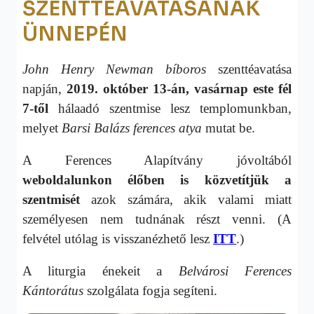
SZENTTÉAVATÁSÁNAK
ÜNNEPÉN
John Henry Newman bíboros
szenttéavatása
napján,
2019. október 13-án, vasárnap este fél
7-től
hálaadó
szentmise lesz templomunkban,
melyet
Barsi Balázs ferences atya
mutat be.
A Ferences Alapítvány jóvoltából
weboldalunkon élőben is közvetítjük a
szentmisét
azok számára, akik valami miatt
személyesen nem tudnának részt venni. (A
felvétel utólag is visszanézhető lesz
ITT
.)
A liturgia énekeit a
Belvárosi Ferences
Kántorátus
szolgálata fogja segíteni.