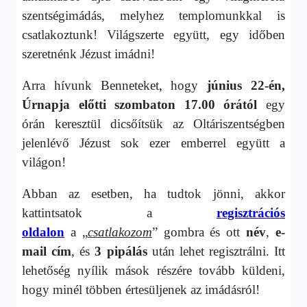
szentségimádás, melyhez templomunkkal is
csatlakoztunk! Világszerte együtt, egy időben
szeretnénk Jézust imádni!
Arra hívunk Benneteket, hogy
június 22-én,
Úrnapja előtti szombaton 17.00 órától
egy
órán keresztül dicsőítsük az Oltáriszentségben
jelenlévő Jézust sok ezer emberrel együtt a
világon!
Abban az esetben, ha tudtok jönni, akkor
kattintsatok a
regisztrációs
oldalon
a
„
csatlakozom
” gombra és ott
név
,
e-
mail cím
, és
3 pipálás
után lehet regisztrálni. Itt
lehetőség nyílik mások részére tovább küldeni,
hogy minél többen értesüljenek az imádásról!