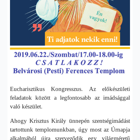
Eucharisztikus Kongresszus. Az előkészületi
feladatok között a legfontosabb az imádsággal
való készület.
Ahogy Krisztus Király ünnepén szentségimádást
tartottunk templomunkban, úgy most az Úrnapja
alkalmából újra szerveződik egy világméretű