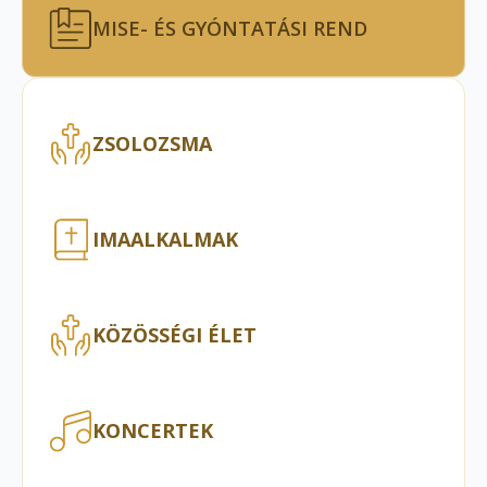
MISE- ÉS GYÓNTATÁSI REND
ZSOLOZSMA
IMAALKALMAK
KÖZÖSSÉGI ÉLET
KONCERTEK