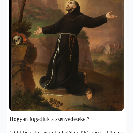
Hogyan fogadjuk a szenvedéseket?
1224-ben (két évvel a halála előtt), szept. 14-én a