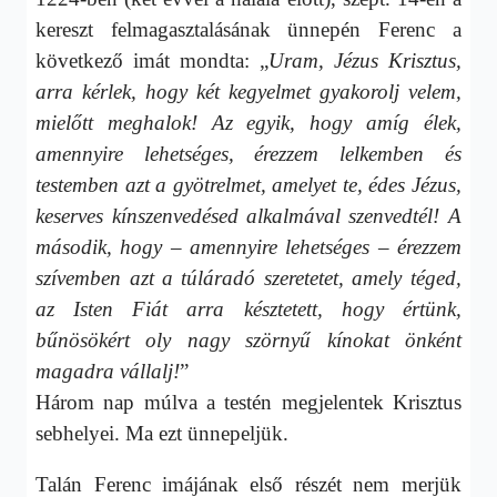
kereszt felmagasztalásának ünnepén Ferenc a
következő imát mondta:
„
Uram, Jézus Krisztus,
arra kérlek, hogy két kegyelmet gyakorolj velem,
mielőtt meghalok! Az egyik, hogy amíg élek,
amennyire lehetséges, érezzem lelkemben és
testemben azt a gyötrelmet, amelyet te, édes Jézus,
keserves kínszenvedésed alkalmával szenvedtél! A
második, hogy – amennyire lehetséges – érezzem
szívemben azt a túláradó szeretetet, amely téged,
az Isten Fiát arra késztetett, hogy értünk,
bűnösökért oly nagy szörnyű kínokat önként
magadra vállalj!
”
Három nap múlva a testén megjelentek Krisztus
sebhelyei. Ma ezt ünnepeljük.
Talán Ferenc imájának első részét nem merjük