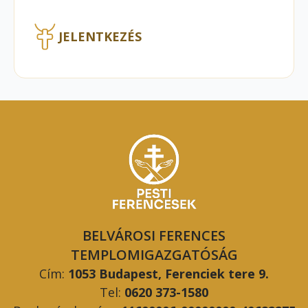
JELENTKEZÉS
BELVÁROSI FERENCES
TEMPLOMIGAZGATÓSÁG
Cím:
1053 Budapest, Ferenciek tere 9.
Tel:
0620 373-1580