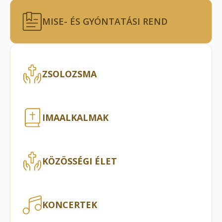
MISE- ÉS GYÓNTATÁSI REND
ZSOLOZSMA
IMAALKALMAK
KÖZÖSSÉGI ÉLET
KONCERTEK