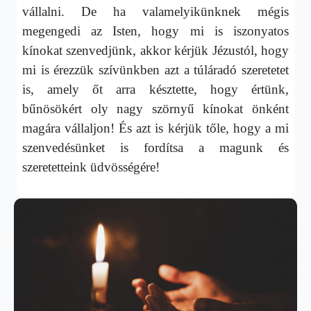
vállalni. De ha valamelyikünknek mégis
megengedi az Isten, hogy mi is iszonyatos
kínokat szenvedjünk, akkor kérjük Jézustól, hogy
mi is érezzük szívünkben azt a túláradó szeretetet
is, amely őt arra késztette, hogy értünk,
bűnösökért oly nagy szörnyű kínokat önként
magára vállaljon! És azt is kérjük tőle, hogy a mi
szenvedésünket is fordítsa a magunk és
szeretetteink üdvösségére!