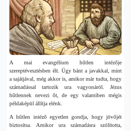
A mai evangélium hűtlen intézője
szereptévesztésben élt. Úgy bánt a javakkal, mint
a sajátjával, még akkor is, amikor már tudta, hogy
számadással tartozik ura vagyonáról. Jézus
hűtlennek nevezi őt, de egy valamiben mégis
példaképül állítja elénk.
A hűtlen intéző egyetlen gondja, hogy jövőjét
biztosítsa. Amikor ura számadásra szólította,