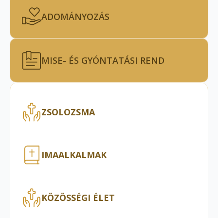
ADOMÁNYOZÁS
MISE- ÉS GYÓNTATÁSI REND
ZSOLOZSMA
IMAALKALMAK
KÖZÖSSÉGI ÉLET