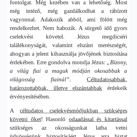
fontolgat. Még kezében van a lehetőség. Most
még intéző, még gazdálkodhat a rábízott
vagyonnal. Adakozik abból, ami fölött még
rendelkezhet. Nem habozik. A sürgető idő gyors
cselekvést követel. Jézus megdicséri
találékonyságát, valamint elszánt merészségét,
ahogyan a jelent kihasználja jövőjének biztosítása
érdekében. Erre gondolva mondja Jézus:
„Bizony,
a világ fiai a maguk módján okosabbak a
világosság fiainál”
.
Céltudatosabbak,
határozottabbak, illetve elszántabbak
érdekeik
érvényesítésében.
A
céltudatos cselekvésmódjukban szükséges
követni őket
! Hasonló
odaadással és kitartással
szükséges az okosságunkat latba vetni
üdvösségünk biztosításáért. Jézus arra biztat