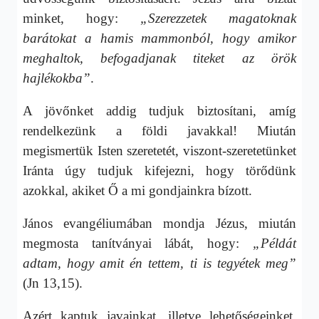
minket, hogy:
„Szerezzetek magatoknak
barátokat a hamis mammonból, hogy amikor
meghaltok, befogadjanak titeket az örök
hajlékokba”
.
A jövőnket addig tudjuk biztosítani, amíg
rendelkezünk a földi javakkal! Miután
megismertük Isten szeretetét, viszont-szeretetünket
Iránta úgy tudjuk kifejezni, hogy törődünk
azokkal, akiket Ő a mi gondjainkra bízott.
János evangéliumában mondja Jézus, miután
megmosta tanítványai lábát, hogy:
„Példát
adtam, hogy amit én tettem, ti is tegyétek meg”
(Jn 13,15).
Azért kaptuk javainkat, illetve lehetőségeinket,