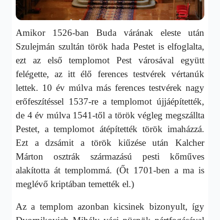
Amikor 1526-ban Buda várának eleste után
Szulejmán szultán török hada Pestet is elfoglalta,
ezt az első templomot Pest városával együtt
felégette, az itt élő ferences testvérek vértanúk
lettek. 10 év múlva más ferences testvérek nagy
erőfeszítéssel 1537-re a templomot újjáépítették,
de 4 év múlva 1541-től a török végleg megszállta
Pestet, a templomot átépítették török imaházzá.
Ezt a dzsámit a török kiűzése után Kalcher
Márton osztrák származású pesti kőműves
alakította át templommá. (Őt 1701-ben a ma is
meglévő kriptában temették el.)
Az a templom azonban kicsinek bizonyult, így