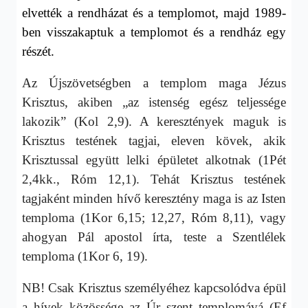
elvették a rendházat és a templomot, majd 1989-
ben visszakaptuk a templomot és a rendház egy
részét.
Az Újszövetségben a templom maga Jézus
Krisztus, akiben „az istenség egész teljessége
lakozik” (Kol 2,9). A keresztények maguk is
Krisztus testének tagjai, eleven kövek, akik
Krisztussal együtt lelki épületet alkotnak (1Pét
2,4kk., Róm 12,1). Tehát Krisztus testének
tagjaként minden hívő keresztény maga is az Isten
temploma (1Kor 6,15; 12,27, Róm 8,11), vagy
ahogyan Pál apostol írta, teste a Szentlélek
temploma (1Kor 6, 19).
NB! Csak Krisztus személyéhez kapcsolódva épül
a hívek közössége az Úr szent templomává (Ef