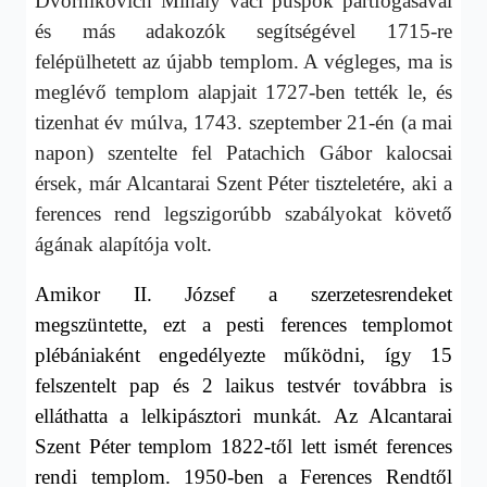
Dvornikovich Mihály váci püspök pártfogásával
és más adakozók segítségével 1715-re
felépülhetett az újabb templom. A végleges, ma is
meglévő templom alapjait 1727-ben tették le, és
tizenhat év múlva, 1743. szeptember 21-én (a mai
napon) szentelte fel Patachich Gábor kalocsai
érsek, már Alcantarai Szent Péter tiszteletére, aki a
ferences rend legszigorúbb szabályokat követő
ágának alapítója volt.
Amikor II. József a szerzetesrendeket
megszüntette, ezt a pesti ferences templomot
plébániaként engedélyezte működni, így 15
felszentelt pap és 2 laikus testvér továbbra is
elláthatta a lelkipásztori munkát. Az Alcantarai
Szent Péter templom 1822-től lett ismét ferences
rendi templom. 1950-ben a Ferences Rendtől