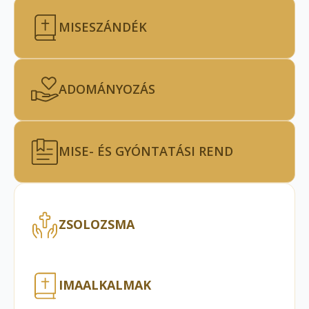
MISESZÁNDÉK
ADOMÁNYOZÁS
MISE- ÉS GYÓNTATÁSI REND
ZSOLOZSMA
IMAALKALMAK