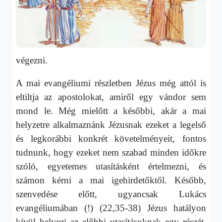
végezni.
A mai evangéliumi részletben Jézus még attól is
eltiltja az apostolokat, amiről egy vándor sem
mond le. Még mielőtt a későbbi, akár a mai
helyzetre alkalmaznánk Jézusnak ezeket a legelső
és legkorábbi konkrét követelményeit, fontos
tudnunk, hogy ezeket nem szabad minden időkre
szóló, egyetemes utasításként értelmezni, és
számon kérni a mai igehirdetőktől. Később,
szenvedése előtt, ugyancsak Lukács
evangéliumában (!) (22,35-38) Jézus hatályon
kívül helyezi az előbbi utasításoknak egy részét.