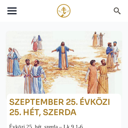
Search
for:
SZEPTEMBER 25. ÉVKÖZI
25. HÉT, SZERDA
Évközi 25. hét, szerda – Lk 9,1-6