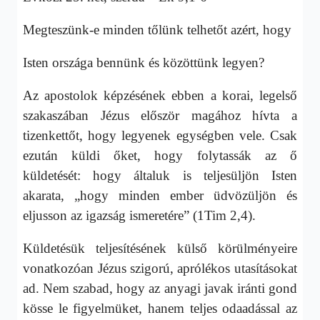
Megteszünk-e minden tőlünk telhetőt azért, hogy
Isten országa bennünk és közöttünk legyen?
Az apostolok képzésének ebben a korai, legelső
szakaszában Jézus először magához hívta a
tizenkettőt, hogy legyenek egységben vele. Csak
ezután küldi őket, hogy folytassák az ő
küldetését: hogy általuk is teljesüljön Isten
akarata, „hogy minden ember üdvözüljön és
eljusson az igazság ismeretére” (1Tim 2,4).
Küldetésük teljesítésének külső körülményeire
vonatkozóan Jézus szigorú, aprólékos utasításokat
ad. Nem szabad, hogy az anyagi javak iránti gond
kösse le figyelmüket, hanem teljes odaadással az