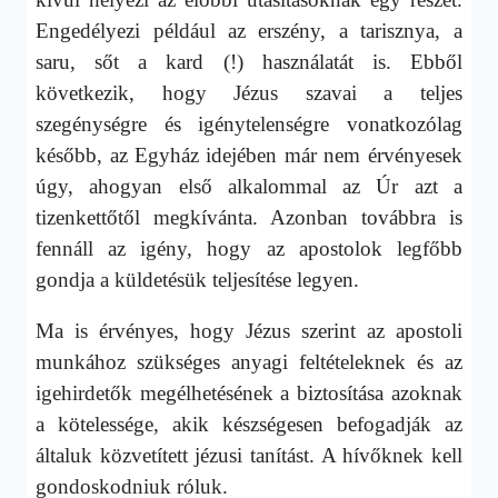
Engedélyezi például az erszény, a tarisznya, a
saru, sőt a kard (!) használatát is. Ebből
következik, hogy Jézus szavai a teljes
szegénységre és igénytelenségre vonatkozólag
később, az Egyház idejében már nem érvényesek
úgy, ahogyan első alkalommal az Úr azt a
tizenkettőtől megkívánta. Azonban továbbra is
fennáll az igény, hogy az apostolok legfőbb
gondja a küldetésük teljesítése legyen.
Ma is érvényes, hogy Jézus szerint az apostoli
munkához szükséges anyagi feltételeknek és az
igehirdetők megélhetésének a biztosítása azoknak
a kötelessége, akik készségesen befogadják az
általuk közvetített jézusi tanítást. A hívőknek kell
gondoskodniuk róluk.