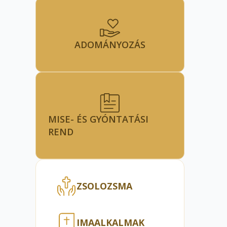
ADOMÁNYOZÁS
MISE- ÉS GYÓNTATÁSI
REND
ZSOLOZSMA
IMAALKALMAK