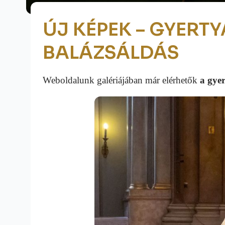
ÚJ KÉPEK – GYERTY
BALÁZSÁLDÁS
Weboldalunk galériájában már elérhetők
a gyer