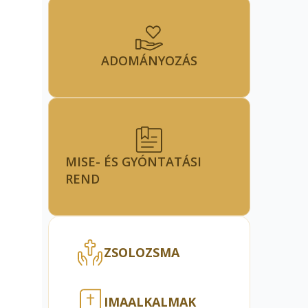
ADOMÁNYOZÁS
MISE- ÉS GYÓNTATÁSI
REND
ZSOLOZSMA
IMAALKALMAK