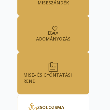
MISESZÁNDÉK
ADOMÁNYOZÁS
MISE- ÉS GYÓNTATÁSI
REND
ZSOLOZSMA