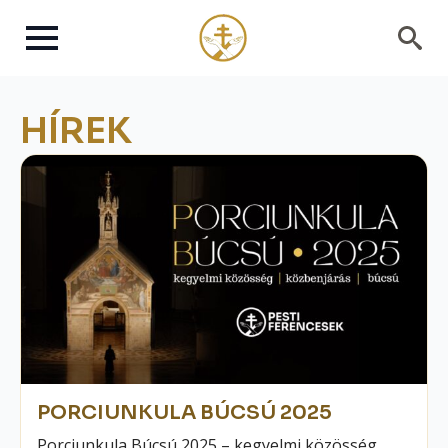
Search
for:
HÍREK
PORCIUNKULA BÚCSÚ 2025
Porciunkula Búcsú 2025 – kegyelmi közösség,