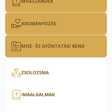
MISESZÁNDÉK
ADOMÁNYOZÁS
MISE- ÉS GYÓNTATÁSI REND
ZSOLOZSMA
IMAALKALMAK