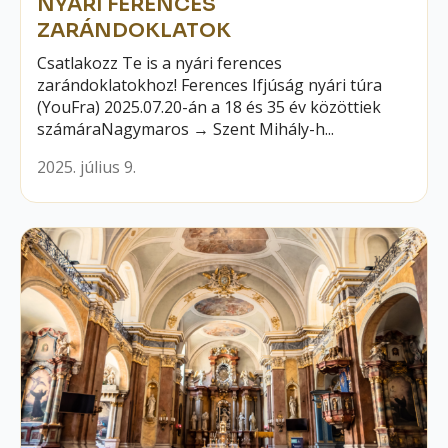
NYÁRI FERENCES
ZARÁNDOKLATOK
Csatlakozz Te is a nyári ferences
zarándoklatokhoz! Ferences Ifjúság nyári túra
(YouFra) 2025.07.20-án a 18 és 35 év közöttiek
számáraNagymaros → Szent Mihály-h...
2025. július 9.