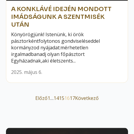
A KONKLÁVÉ IDEJÉN MONDOTT
IMÁDSÁGUNK A SZENTMISÉK
UTÁN
Könyörögjünk! Istenünk, ki örök
pásztorkéntfolytonos gondviseléseddel
kormányzod nyájadat:mérhetetlen
irgalmadbanadj olyan főpásztort
Egyházadnak,aki életszents...
2025. május 6.
Előző
1
…
14
15
16
17
Következő