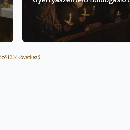
őző
1
2
3
4
Következő