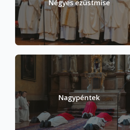
Négyes ezüstmise
Nagypéntek