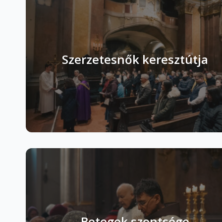
Szerzetesnők keresztútja
Betegek szentsége