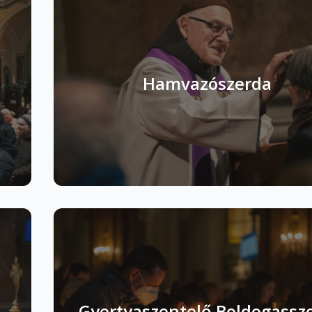
Hamvazószerda
Gyertyaszentelő Boldogassz